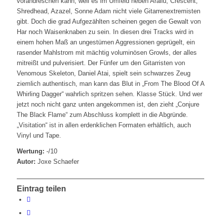
vorandreschen kann, weil es im Umfeld neben Arallu, Crescent,
Shredhead, Azazel, Sonne Adam nicht viele Gitarrenextremisten
gibt. Doch die grad Aufgezählten scheinen gegen die Gewalt von
Har noch Waisenknaben zu sein. In diesen drei Tracks wird in
einem hohen Maß an ungestümen Aggressionen geprügelt, ein
rasender Mahlstrom mit mächtig voluminösen Growls, der alles
mitreißt und pulverisiert. Der Fünfer um den Gitarristen von
Venomous Skeleton, Daniel Atai, spielt sein schwarzes Zeug
ziemlich authentisch, man kann das Blut in „From The Blood Of A
Whirling Dagger“ wahrlich spritzen sehen. Klasse Stück. Und wer
jetzt noch nicht ganz unten angekommen ist, den zieht „Conjure
The Black Flame“ zum Abschluss komplett in die Abgründe.
„Visitation“ ist in allen erdenklichen Formaten erhältlich, auch
Vinyl und Tape.
Wertung:
-/10
Autor:
Joxe Schaefer
Eintrag teilen