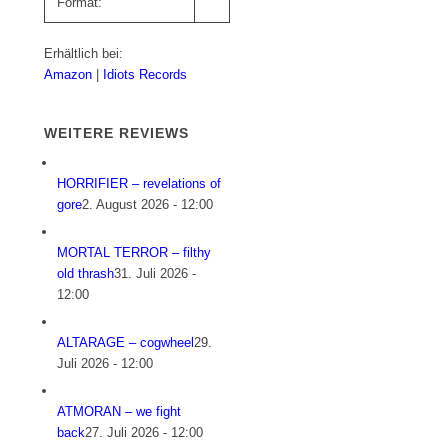
Format:
Erhältlich bei:
Amazon
|
Idiots Records
WEITERE REVIEWS
HORRIFIER – revelations of
gore
2. August 2026 - 12:00
MORTAL TERROR – filthy
old thrash
31. Juli 2026 -
12:00
ALTARAGE – cogwheel
29.
Juli 2026 - 12:00
ATMORAN – we fight
back
27. Juli 2026 - 12:00