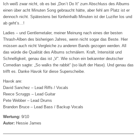
Ich weiß zwar nicht, ob es bei „Don`t Do It“ zum Abschluss des Albums
einen über acht Minuten Song gebraucht hätte, aber fehl am Platz ist er
dennoch nicht. Spätestens bei fünfeinhalb Minuten ist der Luzifer los und
ab geht’s…!
Ladies – und Gentlemetaler, meiner Meinung nach eines der besten
Thrash-Alben des bisherigen Jahres, wenn nicht sogar das Beste. Hier
müssen auch nicht Vergleiche zu anderen Bands gezogen werden. All
das würde die Qualität des Albums schmälern. Kraft, Intensität und
Schnelligkeit, genau das ist „V“. Wie schon ein bekannter deutscher
Comedian sagte: „So walks the rabbit“ (so läuft der Hase). Und genau das
trifft es. Danke Havok für diese Superscheibe.
Havok are:
David Sanchez – Lead Riffs / Vocals
Reece Scruggs – Lead Guitar
Pete Webber – Lead Drums
Brandon Bruce – Lead Bass / Backup Vocals
Wertung:
9/10
Autor:
Hessie James