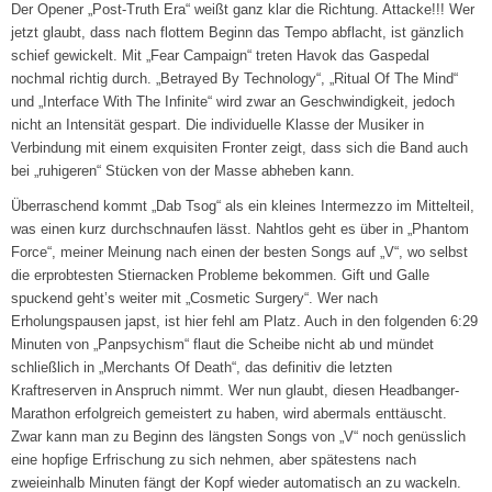
Der Opener „Post-Truth Era“ weißt ganz klar die Richtung. Attacke!!! Wer
jetzt glaubt, dass nach flottem Beginn das Tempo abflacht, ist gänzlich
schief gewickelt. Mit „Fear Campaign“ treten Havok das Gaspedal
nochmal richtig durch. „Betrayed By Technology“, „Ritual Of The Mind“
und „Interface With The Infinite“ wird zwar an Geschwindigkeit, jedoch
nicht an Intensität gespart. Die individuelle Klasse der Musiker in
Verbindung mit einem exquisiten Fronter zeigt, dass sich die Band auch
bei „ruhigeren“ Stücken von der Masse abheben kann.
Überraschend kommt „Dab Tsog“ als ein kleines Intermezzo im Mittelteil,
was einen kurz durchschnaufen lässt. Nahtlos geht es über in „Phantom
Force“, meiner Meinung nach einen der besten Songs auf „V“, wo selbst
die erprobtesten Stiernacken Probleme bekommen. Gift und Galle
spuckend geht’s weiter mit „Cosmetic Surgery“. Wer nach
Erholungspausen japst, ist hier fehl am Platz. Auch in den folgenden 6:29
Minuten von „Panpsychism“ flaut die Scheibe nicht ab und mündet
schließlich in „Merchants Of Death“, das definitiv die letzten
Kraftreserven in Anspruch nimmt. Wer nun glaubt, diesen Headbanger-
Marathon erfolgreich gemeistert zu haben, wird abermals enttäuscht.
Zwar kann man zu Beginn des längsten Songs von „V“ noch genüsslich
eine hopfige Erfrischung zu sich nehmen, aber spätestens nach
zweieinhalb Minuten fängt der Kopf wieder automatisch an zu wackeln.