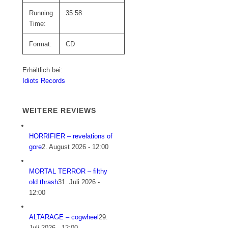
Running
35:58
Time:
Format:
CD
Erhältlich bei:
Idiots Records
WEITERE REVIEWS
HORRIFIER – revelations of
gore
2. August 2026 - 12:00
MORTAL TERROR – filthy
old thrash
31. Juli 2026 -
12:00
ALTARAGE – cogwheel
29.
Juli 2026 - 12:00