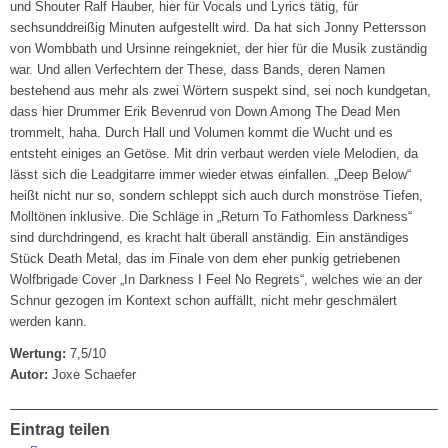
und Shouter Ralf Hauber, hier für Vocals und Lyrics tätig, für
sechsunddreißig Minuten aufgestellt wird. Da hat sich Jonny Pettersson
von Wombbath und Ursinne reingekniet, der hier für die Musik zuständig
war. Und allen Verfechtern der These, dass Bands, deren Namen
bestehend aus mehr als zwei Wörtern suspekt sind, sei noch kundgetan,
dass hier Drummer Erik Bevenrud von Down Among The Dead Men
trommelt, haha. Durch Hall und Volumen kommt die Wucht und es
entsteht einiges an Getöse. Mit drin verbaut werden viele Melodien, da
lässt sich die Leadgitarre immer wieder etwas einfallen. „Deep Below“
heißt nicht nur so, sondern schleppt sich auch durch monströse Tiefen,
Molltönen inklusive. Die Schläge in „Return To Fathomless Darkness“
sind durchdringend, es kracht halt überall anständig. Ein anständiges
Stück Death Metal, das im Finale von dem eher punkig getriebenen
Wolfbrigade Cover „In Darkness I Feel No Regrets“, welches wie an der
Schnur gezogen im Kontext schon auffällt, nicht mehr geschmälert
werden kann.
Wertung:
7,5/10
Autor:
Joxe Schaefer
Eintrag teilen