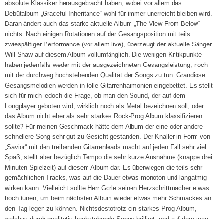
absolute Klassiker herausgebracht haben, wobei vor allem das
Debütalbum „Graceful Inheritance“ wohl für immer unerreicht bleiben wird.
Daran ändert auch das starke aktuelle Album „The View From Below“
nichts. Nach einigen Rotationen auf der Gesangsposition mit teils
zwiespältiger Performance (vor allem live), überzeugt der aktuelle Sänger
Will Shaw auf diesem Album vollumfänglich. Die wenigen Kritikpunkte
haben jedenfalls weder mit der ausgezeichneten Gesangsleistung, noch
mit der durchweg hochstehenden Qualität der Songs zu tun. Grandiose
Gesangsmelodien werden in tolle Gitarrenharmonien eingebettet. Es stellt
sich für mich jedoch die Frage, ob man den Sound, der auf dem
Longplayer geboten wird, wirklich noch als Metal bezeichnen soll, oder
das Album nicht eher als sehr starkes Rock-Prog Album klassifizieren
sollte? Für meinen Geschmack hätte dem Album der eine oder andere
schnellere Song sehr gut zu Gesicht gestanden. Der Knaller in Form von
„Savior“ mit den treibenden Gitarrenleads macht auf jeden Fall sehr viel
Spaß, stellt aber bezüglich Tempo die sehr kurze Ausnahme (knappe drei
Minuten Spielzeit) auf diesem Album dar. Es überwiegen die teils sehr
gemächlichen Tracks, was auf die Dauer etwas monoton und langatmig
wirken kann. Vielleicht sollte Herr Gorle seinen Herzschrittmacher etwas
hoch tunen, um beim nächsten Album wieder etwas mehr Schmackes an
den Tag legen zu können. Nichtsdestotrotz ein starkes Prog-Album,
welches durch qualitativ hochstehende Songs brilliert, und auf dem man