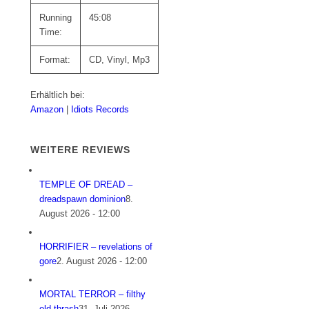
Running
45:08
Time:
Format:
CD, Vinyl, Mp3
Erhältlich bei:
Amazon
|
Idiots Records
WEITERE REVIEWS
TEMPLE OF DREAD –
dreadspawn dominion
8.
August 2026 - 12:00
HORRIFIER – revelations of
gore
2. August 2026 - 12:00
MORTAL TERROR – filthy
old thrash
31. Juli 2026 -