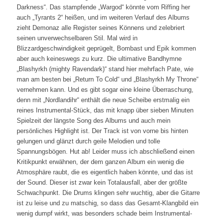
Darkness“. Das stampfende „Wargod“ könnte vom Riffing her
auch „Tyrants 2“ heißen, und im weiteren Verlauf des Albums
zieht Demonaz alle Register seines Könnens und zelebriert
seinen unverwechselbaren Stil. Mal wird in
Blizzardgeschwindigkeit geprügelt, Bombast und Epik kommen
aber auch keineswegs zu kurz. Die ultimative Bandhymne
„Blashyrkh (mighty Ravendark)“ stand hier mehrfach Pate, wie
man am besten bei „Return To Cold“ und „Blashyrkh My Throne“
vernehmen kann. Und es gibt sogar eine kleine Überraschung,
denn mit „Nordlandihr“ enthält die neue Scheibe erstmalig ein
reines Instrumental-Stück, das mit knapp über sieben Minuten
Spielzeit der längste Song des Albums und auch mein
persönliches Highlight ist. Der Track ist von vorne bis hinten
gelungen und glänzt durch geile Melodien und tolle
Spannungsbögen. Hut ab! Leider muss ich abschließend einen
Kritikpunkt erwähnen, der dem ganzen Album ein wenig die
Atmosphäre raubt, die es eigentlich haben könnte, und das ist
der Sound. Dieser ist zwar kein Totalausfall, aber der größte
Schwachpunkt. Die Drums klingen sehr wuchtig, aber die Gitarre
ist zu leise und zu matschig, so dass das Gesamt-Klangbild ein
wenig dumpf wirkt, was besonders schade beim Instrumental-