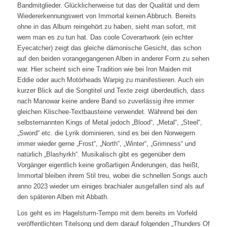
Bandmitglieder. Glücklicherweise tut das der Qualität und dem
Wiedererkennungswert von Immortal keinen Abbruch. Bereits
ohne in das Album reingehört zu haben, sieht man sofort, mit
wem man es zu tun hat. Das coole Coverartwork (ein echter
Eyecatcher) zeigt das gleiche dämonische Gesicht, das schon
auf den beiden vorangegangenen Alben in anderer Form zu sehen
war. Hier scheint sich eine Tradition wie bei Iron Maiden mit
Eddie oder auch Motörheads Warpig zu manifestieren. Auch ein
kurzer Blick auf die Songtitel und Texte zeigt überdeutlich, dass
nach Manowar keine andere Band so zuverlässig ihre immer
gleichen Klischee-Textbausteine verwendet. Während bei den
selbsternannten Kings of Metal jedoch „Blood“, „Metal“, „Steel“,
„Sword“ etc. die Lyrik dominieren, sind es bei den Norwegern
immer wieder gerne „Frost“, „North“, „Winter“, „Grimness“ und
natürlich „Blashyrkh“. Musikalisch gibt es gegenüber dem
Vorgänger eigentlich keine großartigen Änderungen, das heißt,
Immortal bleiben ihrem Stil treu, wobei die schnellen Songs auch
anno 2023 wieder um einiges brachialer ausgefallen sind als auf
den späteren Alben mit Abbath.
Los geht es im Hagelsturm-Tempo mit dem bereits im Vorfeld
veröffentlichten Titelsong und dem darauf folgenden „Thunders Of