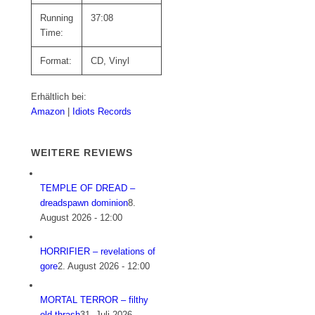
Running
37:08
Time:
Format:
CD, Vinyl
Erhältlich bei:
Amazon
|
Idiots Records
WEITERE REVIEWS
TEMPLE OF DREAD –
dreadspawn dominion
8.
August 2026 - 12:00
HORRIFIER – revelations of
gore
2. August 2026 - 12:00
MORTAL TERROR – filthy
old thrash
31. Juli 2026 -