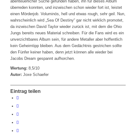
abenteuerlicher Suche gefunden haben, ihn für dieses Album
überreden konnten, und inzwischen schon wieder fort ist, leistet
einen Mörderjob. Voluminös, hell und etwas rough, sehr geil. Nun,
wahrscheinlich wird „Sea Of Destiny“ gar nicht wirklich promotet,
da inzwischen David Taylor wieder zurück ist, mit dem die Ohio
Jungs bereits neues Material schreiben. Für die Fans wird es ein
unverzichtbares Album sein, für andere Metaller aber hoffentlich
kein Geheimtipp bleiben. Aus dem Gedächtnis gestrichen sollte
den Fünfer keiner haben, denn jetzt können alle wieder bei
Jacobs Dream gespannt aufhorchen.
Wertung:
8,5/10
Autor:
Joxe Schaefer
Eintrag teilen