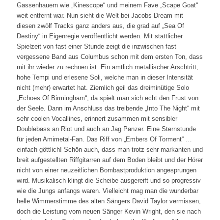
Gassenhauern wie „Kinescope“ und meinem Fave „Scape Goat“
weit entfernt war. Nun sieht die Welt bei Jacobs Dream mit
diesen zwölf Tracks ganz anders aus, die grad auf „Sea Of
Destiny“ in Eigenregie veröffentlicht werden. Mit stattlicher
Spielzeit von fast einer Stunde zeigt die inzwischen fast
vergessene Band aus Columbus schon mit dem ersten Ton, dass
mit ihr wieder zu rechnen ist. Ein amtlich metallischer Arschtritt,
hohe Tempi und erlesene Soli, welche man in dieser Intensität
nicht (mehr) erwartet hat. Ziemlich geil das dreiminütige Solo
„Echoes Of Birmingham“, da spielt man sich echt den Frust von
der Seele. Dann im Anschluss das treibende „Into The Night“ mit
sehr coolen Vocallines, erinnert zusammen mit sensibler
Doublebass an Riot und auch an Jag Panzer. Eine Sternstunde
für jeden Amimetal-Fan. Das Riff von „Embers Of Torment“ …
einfach göttlich! Schön auch, dass man trotz sehr markanten und
breit aufgestellten Riffgitarren auf dem Boden bleibt und der Hörer
nicht von einer neuzeitlichen Bombastproduktion angesprungen
wird. Musikalisch klingt die Scheibe ausgereift und so progressiv
wie die Jungs anfangs waren. Vielleicht mag man die wunderbar
helle Wimmerstimme des alten Sängers David Taylor vermissen,
doch die Leistung vom neuen Sänger Kevin Wright, den sie nach