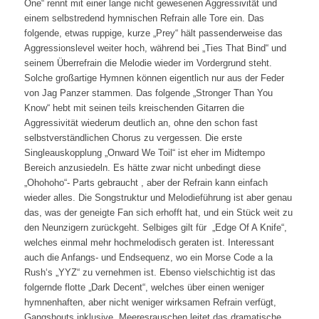
One“ rennt mit einer lange nicht gewesenen Aggressivität und
einem selbstredend hymnischen Refrain alle Tore ein. Das
folgende, etwas ruppige, kurze „Prey“ hält passenderweise das
Aggressionslevel weiter hoch, während bei „Ties That Bind“ und
seinem Überrefrain die Melodie wieder im Vordergrund steht.
Solche großartige Hymnen können eigentlich nur aus der Feder
von Jag Panzer stammen. Das folgende „Stronger Than You
Know“ hebt mit seinen teils kreischenden Gitarren die
Aggressivität wiederum deutlich an, ohne den schon fast
selbstverständlichen Chorus zu vergessen. Die erste
Singleauskopplung „Onward We Toil“ ist eher im Midtempo
Bereich anzusiedeln. Es hätte zwar nicht unbedingt diese
„Ohohoho“- Parts gebraucht , aber der Refrain kann einfach
wieder alles. Die Songstruktur und Melodieführung ist aber genau
das, was der geneigte Fan sich erhofft hat, und ein Stück weit zu
den Neunzigern zurückgeht. Selbiges gilt für „Edge Of A Knife“,
welches einmal mehr hochmelodisch geraten ist. Interessant
auch die Anfangs- und Endsequenz, wo ein Morse Code a la
Rush‘s „YYZ“ zu vernehmen ist. Ebenso vielschichtig ist das
folgernde flotte „Dark Decent“, welches über einen weniger
hymnenhaften, aber nicht weniger wirksamen Refrain verfügt,
Gangshouts inklusive. Meeresrauschen leitet das dramatische