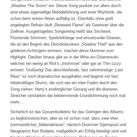
„Weather The Storm“ ein. Dieser Song punktet vor allem durch
eine etwas eigenwillige Melodieführung und einer Rhythmik, die
schon beim ersten Hören auffällig ist. Ebenfalls ohne groß
angelegten Refrain läuft „Renewed Flame“ als Gewinner über die
Ziellinie. Ausgeklügeltes Songwriting heißt das Stichwort.
Flüsternde Stimmen, Spieluhrklänge und einsetzende Gitarren,
die an den Beginn des Demoklassikers „Shadow Thief“ aus den
goldenen Achtzigern erinnern, machen diese Nummer zum
Highlight. Darüber hinaus gibt es in der Mitte ein Gitarrensolo,
welches ein wenig an Riot‘s „Inishmore“ oder gar an Thin Lizzy
erinnert. Großartig! Das abschließende, fast zehnminütige „Last
Rites“ ist noch dramatischer ausgefallen und beginnt mit fast
tribalmäßigen Drums, die sich wie ein roter Faden durch den
Song ziehen. Harry‘s eindringlicher Gesang und die düsteren
Streicher verstärken die beklemmende Grundstimmung noch mal
mehr…
Sicherlich ist das Gesamtkollektiv für das Gelingen des Albums
zu beglückwünschen, aber es ist schon cool, dass zwei eher
(vermeintliche) „Nebenakteure“, nämlich Drummer Stjernquist und
Neugitarrist Ken Rodarte, maßgeblich am Erfolg beteiligt sind und