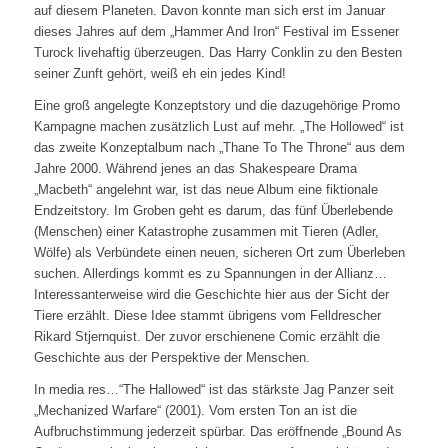
auf diesem Planeten. Davon konnte man sich erst im Januar
dieses Jahres auf dem „Hammer And Iron“ Festival im Essener
Turock livehaftig überzeugen. Das Harry Conklin zu den Besten
seiner Zunft gehört, weiß eh ein jedes Kind!
Eine groß angelegte Konzeptstory und die dazugehörige Promo
Kampagne machen zusätzlich Lust auf mehr. „The Hollowed“ ist
das zweite Konzeptalbum nach „Thane To The Throne“ aus dem
Jahre 2000. Während jenes an das Shakespeare Drama
„Macbeth“ angelehnt war, ist das neue Album eine fiktionale
Endzeitstory. Im Groben geht es darum, das fünf Überlebende
(Menschen) einer Katastrophe zusammen mit Tieren (Adler,
Wölfe) als Verbündete einen neuen, sicheren Ort zum Überleben
suchen. Allerdings kommt es zu Spannungen in der Allianz…
Interessanterweise wird die Geschichte hier aus der Sicht der
Tiere erzählt. Diese Idee stammt übrigens vom Felldrescher
Rikard Stjernquist. Der zuvor erschienene Comic erzählt die
Geschichte aus der Perspektive der Menschen.
In media res…“The Hallowed“ ist das stärkste Jag Panzer seit
„Mechanized Warfare“ (2001). Vom ersten Ton an ist die
Aufbruchstimmung jederzeit spürbar. Das eröffnende „Bound As