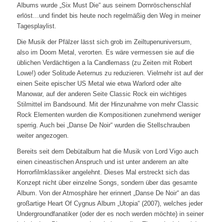
Albums wurde „Six Must Die“ aus seinem Dornröschenschlaf
erlöst…und findet bis heute noch regelmäßig den Weg in meiner
Tagesplaylist.
Die Musik der Pfälzer lässt sich grob im Zeiltupenuniversum,
also im Doom Metal, verorten. Es wäre vermessen sie auf die
üblichen Verdächtigen a la Candlemass (zu Zeiten mit Robert
Lowe!) oder Solitude Aeternus zu reduzieren. Vielmehr ist auf der
einen Seite epischer US Metal wie etwa Warlord oder alte
Manowar, auf der anderen Seite Classic Rock ein wichtiges
Stilmittel im Bandsound. Mit der Hinzunahme von mehr Classic
Rock Elementen wurden die Kompositionen zunehmend weniger
sperrig. Auch bei „Danse De Noir“ wurden die Stellschrauben
weiter angezogen.
Bereits seit dem Debütalbum hat die Musik von Lord Vigo auch
einen cineastischen Anspruch und ist unter anderem an alte
Horrorfilmklassiker angelehnt. Dieses Mal erstreckt sich das
Konzept nicht über einzelne Songs, sondern über das gesamte
Album. Von der Atmosphäre her erinnert „Danse De Noir“ an das
großartige Heart Of Cygnus Album „Utopia“ (2007), welches jeder
Undergroundfanatiker (oder der es noch werden möchte) in seiner