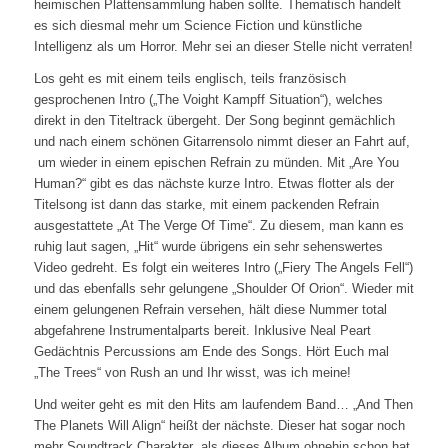
heimischen Plattensammlung haben sollte. Thematisch handelt
es sich diesmal mehr um Science Fiction und künstliche
Intelligenz als um Horror. Mehr sei an dieser Stelle nicht verraten!
Los geht es mit einem teils englisch, teils französisch
gesprochenen Intro („The Voight Kampff Situation“), welches
direkt in den Titeltrack übergeht. Der Song beginnt gemächlich
und nach einem schönen Gitarrensolo nimmt dieser an Fahrt auf,
um wieder in einem epischen Refrain zu münden. Mit „Are You
Human?“ gibt es das nächste kurze Intro. Etwas flotter als der
Titelsong ist dann das starke, mit einem packenden Refrain
ausgestattete „At The Verge Of Time“. Zu diesem, man kann es
ruhig laut sagen, „Hit“ wurde übrigens ein sehr sehenswertes
Video gedreht. Es folgt ein weiteres Intro („Fiery The Angels Fell“)
und das ebenfalls sehr gelungene „Shoulder Of Orion“. Wieder mit
einem gelungenen Refrain versehen, hält diese Nummer total
abgefahrene Instrumentalparts bereit. Inklusive Neal Peart
Gedächtnis Percussions am Ende des Songs. Hört Euch mal
„The Trees“ von Rush an und Ihr wisst, was ich meine!
Und weiter geht es mit den Hits am laufendem Band… „And Then
The Planets Will Align“ heißt der nächste. Dieser hat sogar noch
mehr Soundtrack Charakter als dieses Album ohnehin schon hat.