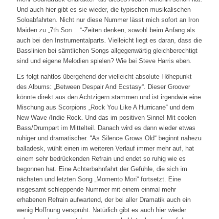
Und auch hier gibt es sie wieder, die typischen musikalischen
Soloabfahrten. Nicht nur diese Nummer lässt mich sofort an Iron
Maiden zu „7th Son …“-Zeiten denken, sowohl beim Anfang als
auch bei den Instrumentalparts. Vielleicht liegt es daran, dass die
Basslinien bei sämtlichen Songs allgegenwärtig gleichberechtigt
sind und eigene Melodien spielen? Wie bei Steve Harris eben.
Es folgt nahtlos übergehend der vielleicht absolute Höhepunkt
des Albums: „Between Despair And Ecstasy“. Dieser Groover
könnte direkt aus den Achtzigern stammen und ist irgendwie eine
Mischung aus Scorpions „Rock You Like A Hurricane“ und dem
New Wave /Indie Rock. Und das im positiven Sinne! Mit coolen
Bass/Drumpart im Mittelteil. Danach wird es dann wieder etwas
ruhiger und dramatischer. “As Silence Grows Old“ beginnt nahezu
balladesk, wühlt einen im weiteren Verlauf immer mehr auf, hat
einem sehr bedrückenden Refrain und endet so ruhig wie es
begonnen hat. Eine Achterbahnfahrt der Gefühle, die sich im
nächsten und letzten Song „Momento Mori“ fortsetzt. Eine
insgesamt schleppende Nummer mit einem einmal mehr
erhabenen Refrain aufwartend, der bei aller Dramatik auch ein
wenig Hoffnung versprüht. Natürlich gibt es auch hier wieder