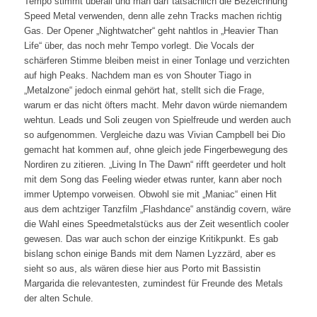
Tempo stimmt überall und man darf tatsächlich die Bezeichnung
Speed Metal verwenden, denn alle zehn Tracks machen richtig
Gas. Der Opener „Nightwatcher“ geht nahtlos in „Heavier Than
Life“ über, das noch mehr Tempo vorlegt. Die Vocals der
schärferen Stimme bleiben meist in einer Tonlage und verzichten
auf high Peaks. Nachdem man es von Shouter Tiago in
„Metalzone“ jedoch einmal gehört hat, stellt sich die Frage,
warum er das nicht öfters macht. Mehr davon würde niemandem
wehtun. Leads und Soli zeugen von Spielfreude und werden auch
so aufgenommen. Vergleiche dazu was Vivian Campbell bei Dio
gemacht hat kommen auf, ohne gleich jede Fingerbewegung des
Nordiren zu zitieren. „Living In The Dawn“ rifft geerdeter und holt
mit dem Song das Feeling wieder etwas runter, kann aber noch
immer Uptempo vorweisen. Obwohl sie mit „Maniac“ einen Hit
aus dem achtziger Tanzfilm „Flashdance“ anständig covern, wäre
die Wahl eines Speedmetalstücks aus der Zeit wesentlich cooler
gewesen. Das war auch schon der einzige Kritikpunkt. Es gab
bislang schon einige Bands mit dem Namen Lyzzärd, aber es
sieht so aus, als wären diese hier aus Porto mit Bassistin
Margarida die relevantesten, zumindest für Freunde des Metals
der alten Schule.