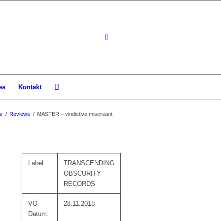
es
Kontakt
te
/
Reviews
/
MASTER – vindictive miscreant
Label:
TRANSCENDING
OBSCURITY
RECORDS
VÖ-
28.11.2018
Datum: