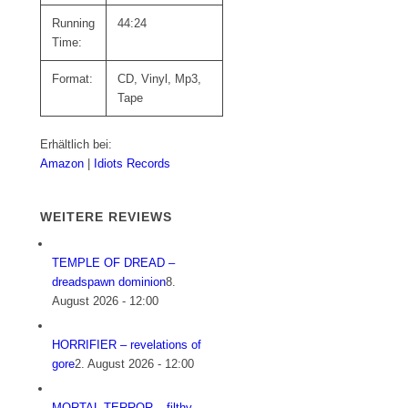
Running
44:24
Time:
Format:
CD, Vinyl, Mp3,
Tape
Erhältlich bei:
Amazon
|
Idiots Records
WEITERE REVIEWS
TEMPLE OF DREAD –
dreadspawn dominion
8.
August 2026 - 12:00
HORRIFIER – revelations of
gore
2. August 2026 - 12:00
MORTAL TERROR – filthy