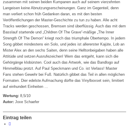
zusammen mit seinen beiden Kumpanen auch auf seinem vierzehnten
Langeisen keine Abnutzungserscheinungen. Ganz im Gegenteil, denn
man verliert schon früh Gedanken daran, es mit den besten
Veröffentlichungen der Master-Geschichte zu tun zu haben. Alle acht
Tracks werden geschossen, Bremsen sind überflüssig. Auch das mit dem
Basslauf startende und „Children Of The Grave“-mäßige „The Inner
Strength Of The Demon“ kriegt noch das triumphale Obertempo. In jedem
Song gibbet mindestens ein Solo, und jedes ist allererster Kajüte, Lob an
Mister Alex an den sechs Saiten, denn seine Helltonbeigaben haben alle
Attitüde und setzen Ausrufezeichen! Wem das entgeht, kann sich die
Gehörgänge klobürsten. Cool auch das Artwork, wie das Bandlogo auf
Himmelblau protzt. Auf Paul Speckmann und Co. ist Verlass! Master
Fans stehen Gewehr bei Fuß. Natürlich gibbet das Teil in allen möglichen
Formaten. Dier edelste Aufmachung dürfte das Vinylboxset sein, limitiert
auf einhundert Einheiten …
Wertung:
8,5/10
Autor:
Joxe Schaefer
Eintrag teilen