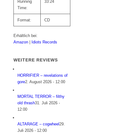
Running
33:24
Time:
Format:
CD
Erhältlich bei:
Amazon
|
Idiots Records
WEITERE REVIEWS
HORRIFIER – revelations of
gore
2. August 2026 - 12:00
MORTAL TERROR – filthy
old thrash
31. Juli 2026 -
12:00
ALTARAGE – cogwheel
29.
Juli 2026 - 12:00