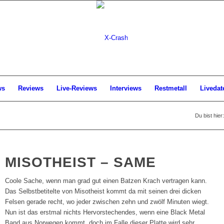
ws
Reviews
Live-Reviews
Interviews
Restmetall
Livedat
Du bist hier:
MISOTHEIST – SAME
Coole Sache, wenn man grad gut einen Batzen Krach vertragen kann.
Das Selbstbetitelte von Misotheist kommt da mit seinen drei dicken
Felsen gerade recht, wo jeder zwischen zehn und zwölf Minuten wiegt.
Nun ist das erstmal nichts Hervorstechendes, wenn eine Black Metal
Band aus Norwegen kommt, doch im Falle dieser Platte wird sehr