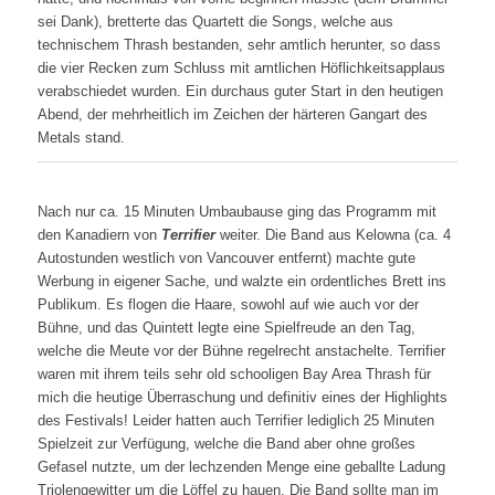
sei Dank), bretterte das Quartett die Songs, welche aus
technischem Thrash bestanden, sehr amtlich herunter, so dass
die vier Recken zum Schluss mit amtlichen Höflichkeitsapplaus
verabschiedet wurden. Ein durchaus guter Start in den heutigen
Abend, der mehrheitlich im Zeichen der härteren Gangart des
Metals stand.
Nach nur ca. 15 Minuten Umbaubause ging das Programm mit
den Kanadiern von
Terrifier
weiter. Die Band aus Kelowna (ca. 4
Autostunden westlich von Vancouver entfernt) machte gute
Werbung in eigener Sache, und walzte ein ordentliches Brett ins
Publikum. Es flogen die Haare, sowohl auf wie auch vor der
Bühne, und das Quintett legte eine Spielfreude an den Tag,
welche die Meute vor der Bühne regelrecht anstachelte. Terrifier
waren mit ihrem teils sehr old schooligen Bay Area Thrash für
mich die heutige Überraschung und definitiv eines der Highlights
des Festivals! Leider hatten auch Terrifier lediglich 25 Minuten
Spielzeit zur Verfügung, welche die Band aber ohne großes
Gefasel nutzte, um der lechzenden Menge eine geballte Ladung
Triolengewitter um die Löffel zu hauen. Die Band sollte man im