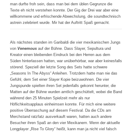
man durfte froh sein, dass man bei dem üblen Gegrunze die
Texte eh nicht verstehen konnte. Der Gig der Drei war aber eine
willkommene und erfrischende Abwechslung, die soundtechnisch
astrein zelebriert wurde. Mir hat der Auftritt Spaß gemacht.
Als nächstes standen im Garibaldi die vier mexikanischen Jungs
von
Venemous
auf der Bühne. Dass Slayer, Sepultura und
Kreator einen bleibenden Eindruck bei den Herren aus dem
Süden hinterlassen hatten, war unüberhörbar, war aber keinesfalls
störend. Speziell der letzte Song des Sets hatte schwere
„Seasons In The Abyss“ Anleihen. Trotzdem hatte man nie das
Gefühl, dem Set einer Slayer Kopie beizuwohnen. Die vier
Jungspunde spielten ihren Set jedenfalls gekonnt herunter, die
Matten auf der Bühne wurden amtlich geschüttelt, wobei die Band
während den 25 Minuten Spielzeit mehr als nur
Höflichkeitsapplaus einheimsen konnte. Für mich eine weitere
positive Überraschung auf diesem Festival. Da die CDs am
Merchstand ratzfatz ausverkauft waren, hatten auch andere
Besucher ihren Spaß an den vier Mexikanern. Wenn der aktuelle
Longplayer „Rise To Glory“ heißt, kann man ja nicht viel falsch