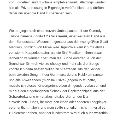
von Forcefield sind durchaus empfehlenswert, allerdings wurden
alle als Privatpressung in Eigenregie veröffentlicht, und dürften
daher nur über die Band zu beziehen sein.
Weiter gings nach einer kurzen Umbaupause mit der Comedy
Truppe namens
Lords Of The Trident
, einer weiteren Band aus
dem Bundesstaat Wisconsin, genauer aus der zweitgrößten Stadt
Madison, nördlich von Milwaukee. Irgendwie kam ich mir etwas
vor wie im Kasperletheater, als die fünf Musiker in ihren etwas
lächerlich wirkenden Kostümen die Bühne enterten. Auch der
Sound war für mich viel zu cheesy und mehr als drei Songs
konnte ich beim besten Willen nicht ertragen. Als der Sänger
beim zweiten Song mit der Gummiaxt durchs Publikum rannte
und alle Anwesenden (mich inklusive) „abgemurkst“ hatte,
musste ich dieses Kindergartentreiben dringendst verlassen und
mir auf den eingefangenen Schock der Papierschnipsel aus der
Schwerterkanone ein starkes lokales Bier an der Bar
einverleiben. Jungs, ihr mögt den einen oder anderen Longplayer
veröffentlicht haben, und man sollte sicherlich nicht immer alles
zu bierernst sehen, aber der Kinderkram wird euch auch weiterhin