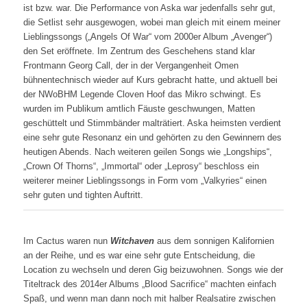
ist bzw. war. Die Performance von Aska war jedenfalls sehr gut,
die Setlist sehr ausgewogen, wobei man gleich mit einem meiner
Lieblingssongs („Angels Of War“ vom 2000er Album „Avenger“)
den Set eröffnete. Im Zentrum des Geschehens stand klar
Frontmann Georg Call, der in der Vergangenheit Omen
bühnentechnisch wieder auf Kurs gebracht hatte, und aktuell bei
der NWoBHM Legende Cloven Hoof das Mikro schwingt. Es
wurden im Publikum amtlich Fäuste geschwungen, Matten
geschüttelt und Stimmbänder malträtiert. Aska heimsten verdient
eine sehr gute Resonanz ein und gehörten zu den Gewinnern des
heutigen Abends. Nach weiteren geilen Songs wie „Longships“,
„Crown Of Thorns“, „Immortal“ oder „Leprosy“ beschloss ein
weiterer meiner Lieblingssongs in Form vom „Valkyries“ einen
sehr guten und tighten Auftritt.
Im Cactus waren nun
Witchaven
aus dem sonnigen Kalifornien
an der Reihe, und es war eine sehr gute Entscheidung, die
Location zu wechseln und deren Gig beizuwohnen. Songs wie der
Titeltrack des 2014er Albums „Blood Sacrifice“ machten einfach
Spaß, und wenn man dann noch mit halber Realsatire zwischen