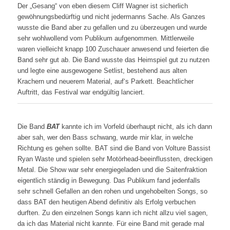
Der „Gesang“ von eben diesem Cliff Wagner ist sicherlich
gewöhnungsbedürftig und nicht jedermanns Sache. Als Ganzes
wusste die Band aber zu gefallen und zu überzeugen und wurde
sehr wohlwollend vom Publikum aufgenommen. Mittlerweile
waren vielleicht knapp 100 Zuschauer anwesend und feierten die
Band sehr gut ab. Die Band wusste das Heimspiel gut zu nutzen
und legte eine ausgewogene Setlist, bestehend aus alten
Krachern und neuerem Material, auf‘s Parkett. Beachtlicher
Auftritt, das Festival war endgültig lanciert.
Die Band
BAT
kannte ich im Vorfeld überhaupt nicht, als ich dann
aber sah, wer den Bass schwang, wurde mir klar, in welche
Richtung es gehen sollte. BAT sind die Band von Volture Bassist
Ryan Waste und spielen sehr Motörhead-beeinflussten, dreckigen
Metal. Die Show war sehr energiegeladen und die Saitenfraktion
eigentlich ständig in Bewegung. Das Publikum fand jedenfalls
sehr schnell Gefallen an den rohen und ungehobelten Songs, so
dass BAT den heutigen Abend definitiv als Erfolg verbuchen
durften. Zu den einzelnen Songs kann ich nicht allzu viel sagen,
da ich das Material nicht kannte. Für eine Band mit gerade mal