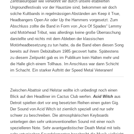
Zentraleuropäer wie verwöhnt wir durch unsere etablierten
Ungroundfestivals vor der Haustüre sind, bekommen wir doch
solche Kultbands in regelmässigen Abständen am Keep it True,
Headbangers Open Air oder Up the Hammers vorgesetzt. Zum
Abschluss zollte die Band in Form von „Ace Of Spades“ Lemmy
und Motörhead Tribut, was allerdings keine große Überraschung
darstellte und nichts mit dem Ableben der klassischen
Motörheadbesetzung zu tun hatte, da die Band eben diesen Song
bereits auf ihrem Debütalbum 1985 gecovert hatte. Spätestens
zu diesem Zeitpunkt gab es im Publikum kein Halten mehr und
die Halle glich einem Tollhaus. Im Anschluss war dann Schicht
im Schacht. Ein starker Auftritt der Speed Metal Veteranen!
Zwischen Abattoir und Helstar wollte ich unbedingt noch einen
Blick auf den Headliner im Cactus Club werfen.
Acid Witch
aus
Detroit spielten dort vor eng besetzten Reihen einen guten Gig.
Der Sound von Acid Witch ist ziemlich speziell und nur sehr
schwer zu beschreiben. Die atmosphärischen Keyboards
unterlegen den sehr unkonventionellen Sound mit einer noch
spezielleren Note. Sehr avantgardistischer Death Metal mit teils