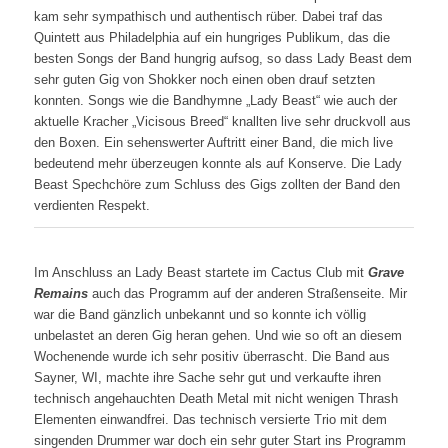
kam sehr sympathisch und authentisch rüber. Dabei traf das
Quintett aus Philadelphia auf ein hungriges Publikum, das die
besten Songs der Band hungrig aufsog, so dass Lady Beast dem
sehr guten Gig von Shokker noch einen oben drauf setzten
konnten. Songs wie die Bandhymne „Lady Beast“ wie auch der
aktuelle Kracher „Vicisous Breed“ knallten live sehr druckvoll aus
den Boxen. Ein sehenswerter Auftritt einer Band, die mich live
bedeutend mehr überzeugen konnte als auf Konserve. Die Lady
Beast Spechchöre zum Schluss des Gigs zollten der Band den
verdienten Respekt.
Im Anschluss an Lady Beast startete im Cactus Club mit
Grave
Remains
auch das Programm auf der anderen Straßenseite. Mir
war die Band gänzlich unbekannt und so konnte ich völlig
unbelastet an deren Gig heran gehen. Und wie so oft an diesem
Wochenende wurde ich sehr positiv überrascht. Die Band aus
Sayner, WI, machte ihre Sache sehr gut und verkaufte ihren
technisch angehauchten Death Metal mit nicht wenigen Thrash
Elementen einwandfrei. Das technisch versierte Trio mit dem
singenden Drummer war doch ein sehr guter Start ins Programm