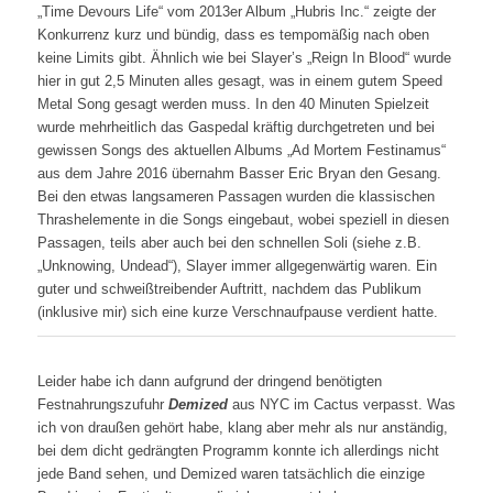
„Time Devours Life“ vom 2013er Album „Hubris Inc.“ zeigte der
Konkurrenz kurz und bündig, dass es tempomäßig nach oben
keine Limits gibt. Ähnlich wie bei Slayer’s „Reign In Blood“ wurde
hier in gut 2,5 Minuten alles gesagt, was in einem gutem Speed
Metal Song gesagt werden muss. In den 40 Minuten Spielzeit
wurde mehrheitlich das Gaspedal kräftig durchgetreten und bei
gewissen Songs des aktuellen Albums „Ad Mortem Festinamus“
aus dem Jahre 2016 übernahm Basser Eric Bryan den Gesang.
Bei den etwas langsameren Passagen wurden die klassischen
Thrashelemente in die Songs eingebaut, wobei speziell in diesen
Passagen, teils aber auch bei den schnellen Soli (siehe z.B.
„Unknowing, Undead“), Slayer immer allgegenwärtig waren. Ein
guter und schweißtreibender Auftritt, nachdem das Publikum
(inklusive mir) sich eine kurze Verschnaufpause verdient hatte.
Leider habe ich dann aufgrund der dringend benötigten
Festnahrungszufuhr
Demized
aus NYC im Cactus verpasst. Was
ich von draußen gehört habe, klang aber mehr als nur anständig,
bei dem dicht gedrängten Programm konnte ich allerdings nicht
jede Band sehen, und Demized waren tatsächlich die einzige