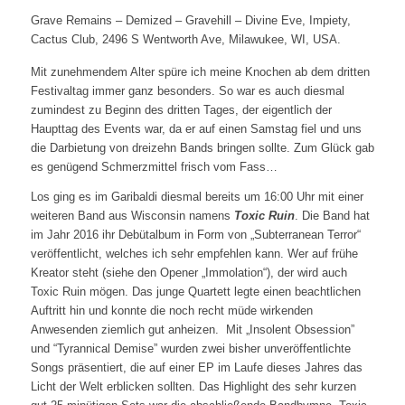
Grave Remains – Demized – Gravehill – Divine Eve, Impiety,
Cactus Club, 2496 S Wentworth Ave, Milawukee, WI, USA.
Mit zunehmendem Alter spüre ich meine Knochen ab dem dritten
Festivaltag immer ganz besonders. So war es auch diesmal
zumindest zu Beginn des dritten Tages, der eigentlich der
Haupttag des Events war, da er auf einen Samstag fiel und uns
die Darbietung von dreizehn Bands bringen sollte. Zum Glück gab
es genügend Schmerzmittel frisch vom Fass…
Los ging es im Garibaldi diesmal bereits um 16:00 Uhr mit einer
weiteren Band aus Wisconsin namens
Toxic Ruin
. Die Band hat
im Jahr 2016 ihr Debütalbum in Form von „Subterranean Terror“
veröffentlicht, welches ich sehr empfehlen kann. Wer auf frühe
Kreator steht (siehe den Opener „Immolation“), der wird auch
Toxic Ruin mögen. Das junge Quartett legte einen beachtlichen
Auftritt hin und konnte die noch recht müde wirkenden
Anwesenden ziemlich gut anheizen. Mit „Insolent Obsession”
und “Tyrannical Demise” wurden zwei bisher unveröffentlichte
Songs präsentiert, die auf einer EP im Laufe dieses Jahres das
Licht der Welt erblicken sollten. Das Highlight des sehr kurzen