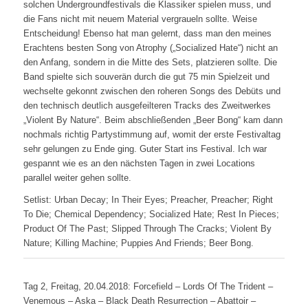
solchen Undergroundfestivals die Klassiker spielen muss, und
die Fans nicht mit neuem Material vergraueln sollte. Weise
Entscheidung! Ebenso hat man gelernt, dass man den meines
Erachtens besten Song von Atrophy („Socialized Hate“) nicht an
den Anfang, sondern in die Mitte des Sets, platzieren sollte. Die
Band spielte sich souverän durch die gut 75 min Spielzeit und
wechselte gekonnt zwischen den roheren Songs des Debüts und
den technisch deutlich ausgefeilteren Tracks des Zweitwerkes
„Violent By Nature“. Beim abschließenden „Beer Bong“ kam dann
nochmals richtig Partystimmung auf, womit der erste Festivaltag
sehr gelungen zu Ende ging. Guter Start ins Festival. Ich war
gespannt wie es an den nächsten Tagen in zwei Locations
parallel weiter gehen sollte.
Setlist: Urban Decay; In Their Eyes; Preacher, Preacher; Right
To Die; Chemical Dependency; Socialized Hate; Rest In Pieces;
Product Of The Past; Slipped Through The Cracks; Violent By
Nature; Killing Machine; Puppies And Friends; Beer Bong.
Tag 2, Freitag, 20.04.2018: Forcefield – Lords Of The Trident –
Venemous – Aska – Black Death Resurrection – Abattoir –