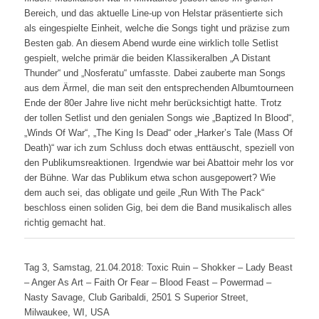
Bereich, und das aktuelle Line-up von Helstar präsentierte sich
als eingespielte Einheit, welche die Songs tight und präzise zum
Besten gab. An diesem Abend wurde eine wirklich tolle Setlist
gespielt, welche primär die beiden Klassikeralben „A Distant
Thunder“ und „Nosferatu“ umfasste. Dabei zauberte man Songs
aus dem Ärmel, die man seit den entsprechenden Albumtourneen
Ende der 80er Jahre live nicht mehr berücksichtigt hatte. Trotz
der tollen Setlist und den genialen Songs wie „Baptized In Blood“,
„Winds Of War“, „The King Is Dead“ oder „Harker’s Tale (Mass Of
Death)“ war ich zum Schluss doch etwas enttäuscht, speziell von
den Publikumsreaktionen. Irgendwie war bei Abattoir mehr los vor
der Bühne. War das Publikum etwa schon ausgepowert? Wie
dem auch sei, das obligate und geile „Run With The Pack“
beschloss einen soliden Gig, bei dem die Band musikalisch alles
richtig gemacht hat.
Tag 3, Samstag, 21.04.2018: Toxic Ruin – Shokker – Lady Beast
– Anger As Art – Faith Or Fear – Blood Feast – Powermad –
Nasty Savage, Club Garibaldi, 2501 S Superior Street,
Milwaukee, WI, USA