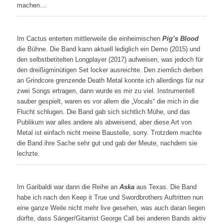
machen…
Im Cactus enterten mittlerweile die einheimischen
Pig’s Blood
die Bühne. Die Band kann aktuell lediglich ein Demo (2015) und
den selbstbetitelten Longplayer (2017) aufweisen, was jedoch für
den dreißigminütigen Set locker ausreichte. Den ziemlich derben
an Grindcore grenzende Death Metal konnte ich allerdings für nur
zwei Songs ertragen, dann wurde es mir zu viel. Instrumentell
sauber gespielt, waren es vor allem die „Vocals“ die mich in die
Flucht schlugen. Die Band gab sich sichtlich Mühe, und das
Publikum war alles andere als abweisend, aber diese Art von
Metal ist einfach nicht meine Baustelle, sorry. Trotzdem machte
die Band ihre Sache sehr gut und gab der Meute, nachdem sie
lechzte.
Im Garibaldi war dann die Reihe an
Aska
aus Texas. Die Band
habe ich nach den Keep it True und Swordbrothers Auftritten nun
eine ganze Weile nicht mehr live gesehen, was auch daran liegen
dürfte, dass Sänger/Gitarrist George Call bei anderen Bands aktiv