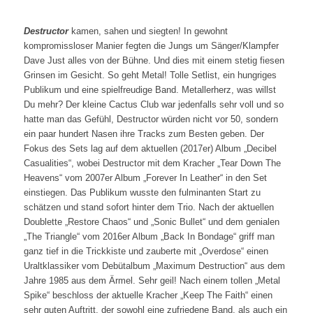
Destructor
kamen, sahen und siegten! In gewohnt
kompromissloser Manier fegten die Jungs um Sänger/Klampfer
Dave Just alles von der Bühne. Und dies mit einem stetig fiesen
Grinsen im Gesicht. So geht Metal! Tolle Setlist, ein hungriges
Publikum und eine spielfreudige Band. Metallerherz, was willst
Du mehr? Der kleine Cactus Club war jedenfalls sehr voll und so
hatte man das Gefühl, Destructor würden nicht vor 50, sondern
ein paar hundert Nasen ihre Tracks zum Besten geben. Der
Fokus des Sets lag auf dem aktuellen (2017er) Album „Decibel
Casualities“, wobei Destructor mit dem Kracher „Tear Down The
Heavens“ vom 2007er Album „Forever In Leather“ in den Set
einstiegen. Das Publikum wusste den fulminanten Start zu
schätzen und stand sofort hinter dem Trio. Nach der aktuellen
Doublette „Restore Chaos“ und „Sonic Bullet“ und dem genialen
„The Triangle“ vom 2016er Album „Back In Bondage“ griff man
ganz tief in die Trickkiste und zauberte mit „Overdose“ einen
Uraltklassiker vom Debütalbum „Maximum Destruction“ aus dem
Jahre 1985 aus dem Ärmel. Sehr geil! Nach einem tollen „Metal
Spike“ beschloss der aktuelle Kracher „Keep The Faith“ einen
sehr guten Auftritt, der sowohl eine zufriedene Band, als auch ein