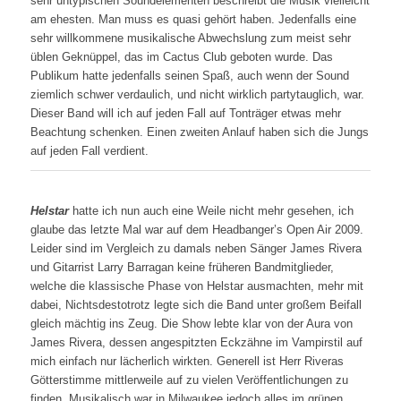
sehr untypischen Soundelementen beschreibt die Musik vielleicht
am ehesten. Man muss es quasi gehört haben. Jedenfalls eine
sehr willkommene musikalische Abwechslung zum meist sehr
üblen Geknüppel, das im Cactus Club geboten wurde. Das
Publikum hatte jedenfalls seinen Spaß, auch wenn der Sound
ziemlich schwer verdaulich, und nicht wirklich partytauglich, war.
Dieser Band will ich auf jeden Fall auf Tonträger etwas mehr
Beachtung schenken. Einen zweiten Anlauf haben sich die Jungs
auf jeden Fall verdient.
Helstar
hatte ich nun auch eine Weile nicht mehr gesehen, ich
glaube das letzte Mal war auf dem Headbanger’s Open Air 2009.
Leider sind im Vergleich zu damals neben Sänger James Rivera
und Gitarrist Larry Barragan keine früheren Bandmitglieder,
welche die klassische Phase von Helstar ausmachten, mehr mit
dabei, Nichtsdestotrotz legte sich die Band unter großem Beifall
gleich mächtig ins Zeug. Die Show lebte klar von der Aura von
James Rivera, dessen angespitzten Eckzähne im Vampirstil auf
mich einfach nur lächerlich wirkten. Generell ist Herr Riveras
Götterstimme mittlerweile auf zu vielen Veröffentlichungen zu
finden. Musikalisch war in Milwaukee jedoch alles im grünen