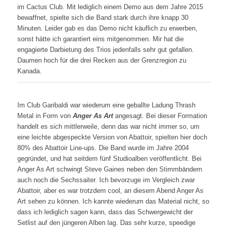
im Cactus Club. Mit lediglich einem Demo aus dem Jahre 2015
bewaffnet, spielte sich die Band stark durch ihre knapp 30
Minuten. Leider gab es das Demo nicht käuflich zu erwerben,
sonst hätte ich garantiert eins mitgenommen. Mir hat die
engagierte Darbietung des Trios jedenfalls sehr gut gefallen.
Daumen hoch für die drei Recken aus der Grenzregion zu
Kanada.
Im Club Garibaldi war wiederum eine geballte Ladung Thrash
Metal in Form von
Anger As Art
angesagt. Bei dieser Formation
handelt es sich mittlerweile, denn das war nicht immer so, um
eine leichte abgespeckte Version von Abattoir, spielten hier doch
80% des Abattoir Line-ups. Die Band wurde im Jahre 2004
gegründet, und hat seitdem fünf Studioalben veröffentlicht. Bei
Anger As Art schwingt Steve Gaines neben den Stimmbändern
auch noch die Sechssaiter. Ich bevorzuge im Vergleich zwar
Abattoir, aber es war trotzdem cool, an diesem Abend Anger As
Art sehen zu können. Ich kannte wiederum das Material nicht, so
dass ich lediglich sagen kann, dass das Schwergewicht der
Setlist auf den jüngeren Alben lag. Das sehr kurze, speedige