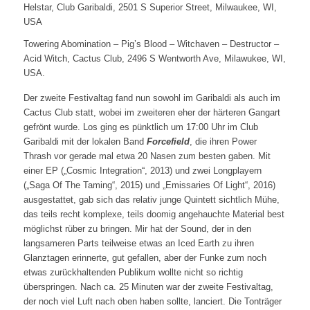
Helstar, Club Garibaldi, 2501 S Superior Street, Milwaukee, WI,
USA
Towering Abomination – Pig’s Blood – Witchaven – Destructor –
Acid Witch, Cactus Club, 2496 S Wentworth Ave, Milawukee, WI,
USA.
Der zweite Festivaltag fand nun sowohl im Garibaldi als auch im
Cactus Club statt, wobei im zweiteren eher der härteren Gangart
gefrönt wurde. Los ging es pünktlich um 17:00 Uhr im Club
Garibaldi mit der lokalen Band
Forcefield
, die ihren Power
Thrash vor gerade mal etwa 20 Nasen zum besten gaben. Mit
einer EP („Cosmic Integration“, 2013) und zwei Longplayern
(„Saga Of The Taming“, 2015) und „Emissaries Of Light“, 2016)
ausgestattet, gab sich das relativ junge Quintett sichtlich Mühe,
das teils recht komplexe, teils doomig angehauchte Material best
möglichst rüber zu bringen. Mir hat der Sound, der in den
langsameren Parts teilweise etwas an Iced Earth zu ihren
Glanztagen erinnerte, gut gefallen, aber der Funke zum noch
etwas zurückhaltenden Publikum wollte nicht so richtig
überspringen. Nach ca. 25 Minuten war der zweite Festivaltag,
der noch viel Luft nach oben haben sollte, lanciert. Die Tonträger