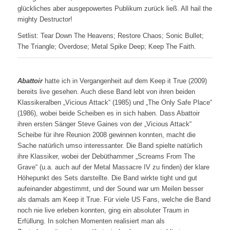
glückliches aber ausgepowertes Publikum zurück ließ. All hail the
mighty Destructor!
Setlist: Tear Down The Heavens; Restore Chaos; Sonic Bullet;
The Triangle; Overdose; Metal Spike Deep; Keep The Faith.
Abattoir
hatte ich in Vergangenheit auf dem Keep it True (2009)
bereits live gesehen. Auch diese Band lebt von ihren beiden
Klassikeralben „Vicious Attack“ (1985) und „The Only Safe Place“
(1986), wobei beide Scheiben es in sich haben. Dass Abattoir
ihren ersten Sänger Steve Gaines von der „Vicious Attack“
Scheibe für ihre Reunion 2008 gewinnen konnten, macht die
Sache natürlich umso interessanter. Die Band spielte natürlich
ihre Klassiker, wobei der Debüthammer „Screams From The
Grave“ (u.a. auch auf der Metal Massacre IV zu finden) der klare
Höhepunkt des Sets darstellte. Die Band wirkte tight und gut
aufeinander abgestimmt, und der Sound war um Meilen besser
als damals am Keep it True. Für viele US Fans, welche die Band
noch nie live erleben konnten, ging ein absoluter Traum in
Erfüllung. In solchen Momenten realisiert man als