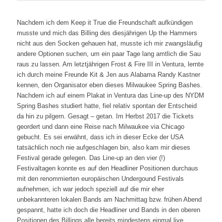
Nachdem ich dem Keep it True die Freundschaft aufkündigen
musste und mich das Billing des diesjährigen Up the Hammers
nicht aus den Socken gehauen hat, musste ich mir zwangsläufig
andere Optionen suchen, um ein paar Tage lang amtlich die Sau
raus zu lassen. Am letztjährigen Frost & Fire III in Ventura, lernte
ich durch meine Freunde Kit & Jen aus Alabama Randy Kastner
kennen, den Organisator eben dieses Milwaukee Spring Bashes.
Nachdem ich auf einem Plakat in Ventura das Line-up des NYDM
Spring Bashes studiert hatte, fiel relativ spontan der Entscheid
da hin zu pilgern. Gesagt – getan. Im Herbst 2017 die Tickets
geordert und dann eine Reise nach Milwaukee via Chicago
gebucht. Es sei erwähnt, dass ich in dieser Ecke der USA
tatsächlich noch nie aufgeschlagen bin, also kam mir dieses
Festival gerade gelegen. Das Line-up an den vier (!)
Festivaltagen konnte es auf den Headliner Positionen durchaus
mit den renommierten europäischen Undergound Festivals
aufnehmen, ich war jedoch speziell auf die mir eher
unbekannteren lokalen Bands am Nachmittag bzw. frühen Abend
gespannt, hatte ich doch die Headliner und Bands in den oberen
Positionen des Billings alle bereits mindestens einmal live