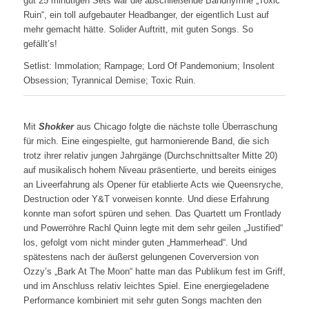
gut 25 minütigen Sets war die abschließende Bandhymne „Toxic
Ruin“, ein toll aufgebauter Headbanger, der eigentlich Lust auf
mehr gemacht hätte. Solider Auftritt, mit guten Songs. So
gefällt’s!
Setlist: Immolation; Rampage; Lord Of Pandemonium; Insolent
Obsession; Tyrannical Demise; Toxic Ruin.
Mit
Shokker
aus Chicago folgte die nächste tolle Überraschung
für mich. Eine eingespielte, gut harmonierende Band, die sich
trotz ihrer relativ jungen Jahrgänge (Durchschnittsalter Mitte 20)
auf musikalisch hohem Niveau präsentierte, und bereits einiges
an Liveerfahrung als Opener für etablierte Acts wie Queensryche,
Destruction oder Y&T vorweisen konnte. Und diese Erfahrung
konnte man sofort spüren und sehen. Das Quartett um Frontlady
und Powerröhre Rachl Quinn legte mit dem sehr geilen „Justified“
los, gefolgt vom nicht minder guten „Hammerhead“. Und
spätestens nach der äußerst gelungenen Coverversion von
Ozzy’s „Bark At The Moon“ hatte man das Publikum fest im Griff,
und im Anschluss relativ leichtes Spiel. Eine energiegeladene
Performance kombiniert mit sehr guten Songs machten den