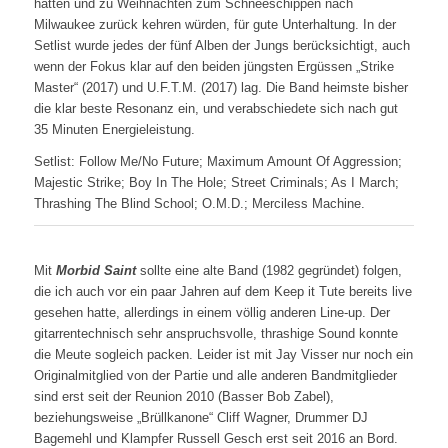
hätten und zu Weihnachten zum Schneeschippen nach
Milwaukee zurück kehren würden, für gute Unterhaltung. In der
Setlist wurde jedes der fünf Alben der Jungs berücksichtigt, auch
wenn der Fokus klar auf den beiden jüngsten Ergüssen „Strike
Master“ (2017) und U.F.T.M. (2017) lag. Die Band heimste bisher
die klar beste Resonanz ein, und verabschiedete sich nach gut
35 Minuten Energieleistung.
Setlist: Follow Me/No Future; Maximum Amount Of Aggression;
Majestic Strike; Boy In The Hole; Street Criminals; As I March;
Thrashing The Blind School; O.M.D.; Merciless Machine.
Mit
Morbid Saint
sollte eine alte Band (1982 gegründet) folgen,
die ich auch vor ein paar Jahren auf dem Keep it Tute bereits live
gesehen hatte, allerdings in einem völlig anderen Line-up. Der
gitarrentechnisch sehr anspruchsvolle, thrashige Sound konnte
die Meute sogleich packen. Leider ist mit Jay Visser nur noch ein
Originalmitglied von der Partie und alle anderen Bandmitglieder
sind erst seit der Reunion 2010 (Basser Bob Zabel),
beziehungsweise „Brüllkanone“ Cliff Wagner, Drummer DJ
Bagemehl und Klampfer Russell Gesch erst seit 2016 an Bord.