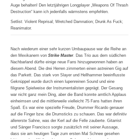
Auge behalten! Den letztjährigen Longplayer „Weapons Of Thrash
Destruction“ kann ich jedenfalls wärmstens empfehlen.
Setlist: Violent Reprisal; Wretched Damnation; Drunk As Fuck;
Reanimator.
Nach wiederum einer sehr kurzen Umbaupause war die Reihe an
den Mexikanern von
Strike Master
. Das Trio aus dem südlichen
Nachbarland dürfte einige neue Fans hinzugewonnen haben an
diesem Abend. Die drei Herren zimmerten einen astreinen Gig auf
das Parkett. Das stark von Slayer und Hellhammer beeinflusste
Geknüppel wurde durch einen lupenreinen Sound und eine
filigrane Spielweise der Instrumentalisten geprägt. Der Gesang
war nicht ganz mein Ding, aber die Band konnte amtlich Applaus
einheimsen und die mittlerweile vielleicht 75 Fans hatten ihren
Spaß. Es war eine spezielle Freude, Drummer Ricardo genauer
auf die Finger bzw. die Drumsticks zu schauen. Das war definitiv
allererste Sahne, was der Kerl auf die Felle zauberte. Gitarrist
und Sänger Francisco sorgte zusätzlich mit seiner Aussage,
dass sie am heutigen Tage zum ersten Mal Schnee gesehen