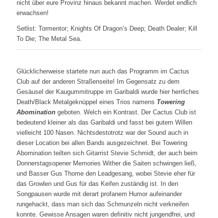
nicht über eure Provinz hinaus bekannt machen. Werdet endlich
erwachsen!
Setlist: Tormentor; Knights Of Dragon’s Deep; Death Dealer; Kill
To Die; The Metal Sea.
Glücklicherweise startete nun auch das Programm im Cactus
Club auf der anderen Straßenseite! Im Gegensatz zu dem
Gesäusel der Kaugummitruppe im Garibaldi wurde hier herrliches
Death/Black Metalgeknüppel eines Trios namens
Towering
Abomination
geboten. Welch ein Kontrast. Der Cactus Club ist
bedeutend kleiner als das Garibaldi und fasst bei gutem Willen
vielleicht 100 Nasen. Nichtsdestotrotz war der Sound auch in
dieser Location bei allen Bands ausgezeichnet. Bei Towering
Abomination teilten sich Gitarrist Stevie Schmidt, der auch beim
Donnerstagsopener Memories Wither die Saiten schwingen ließ,
und Basser Gus Thome den Leadgesang, wobei Stevie eher für
das Growlen und Gus für das Keifen zuständig ist. In den
Songpausen wurde mit derart profanem Humor aufeinander
rungehackt, dass man sich das Schmunzeln nicht verkneifen
konnte. Gewisse Ansagen waren definitiv nicht jungendfrei, und