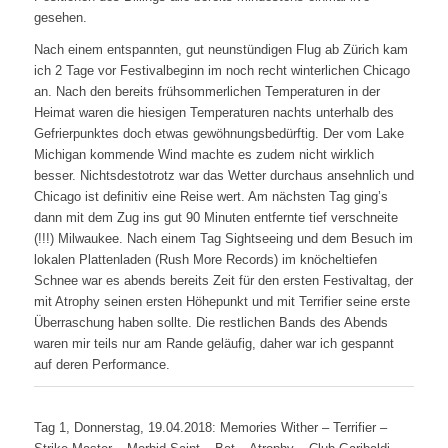
gesehen.
Nach einem entspannten, gut neunstündigen Flug ab Zürich kam
ich 2 Tage vor Festivalbeginn im noch recht winterlichen Chicago
an. Nach den bereits frühsommerlichen Temperaturen in der
Heimat waren die hiesigen Temperaturen nachts unterhalb des
Gefrierpunktes doch etwas gewöhnungsbedürftig. Der vom Lake
Michigan kommende Wind machte es zudem nicht wirklich
besser. Nichtsdestotrotz war das Wetter durchaus ansehnlich und
Chicago ist definitiv eine Reise wert. Am nächsten Tag ging’s
dann mit dem Zug ins gut 90 Minuten entfernte tief verschneite
(!!!) Milwaukee. Nach einem Tag Sightseeing und dem Besuch im
lokalen Plattenladen (Rush More Records) im knöcheltiefen
Schnee war es abends bereits Zeit für den ersten Festivaltag, der
mit Atrophy seinen ersten Höhepunkt und mit Terrifier seine erste
Überraschung haben sollte. Die restlichen Bands des Abends
waren mir teils nur am Rande geläufig, daher war ich gespannt
auf deren Performance.
Tag 1, Donnerstag, 19.04.2018: Memories Wither – Terrifier –