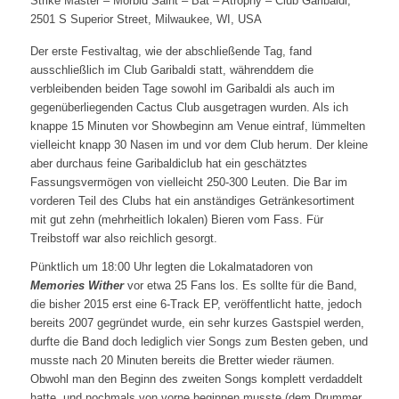
Strike Master – Morbid Saint – Bat – Atrophy – Club Garibaldi,
2501 S Superior Street, Milwaukee, WI, USA
Der erste Festivaltag, wie der abschließende Tag, fand
ausschließlich im Club Garibaldi statt, währenddem die
verbleibenden beiden Tage sowohl im Garibaldi als auch im
gegenüberliegenden Cactus Club ausgetragen wurden. Als ich
knappe 15 Minuten vor Showbeginn am Venue eintraf, lümmelten
vielleicht knapp 30 Nasen im und vor dem Club herum. Der kleine
aber durchaus feine Garibaldiclub hat ein geschätztes
Fassungsvermögen von vielleicht 250-300 Leuten. Die Bar im
vorderen Teil des Clubs hat ein anständiges Getränkesortiment
mit gut zehn (mehrheitlich lokalen) Bieren vom Fass. Für
Treibstoff war also reichlich gesorgt.
Pünktlich um 18:00 Uhr legten die Lokalmatadoren von
Memories Wither
vor etwa 25 Fans los. Es sollte für die Band,
die bisher 2015 erst eine 6-Track EP, veröffentlicht hatte, jedoch
bereits 2007 gegründet wurde, ein sehr kurzes Gastspiel werden,
durfte die Band doch lediglich vier Songs zum Besten geben, und
musste nach 20 Minuten bereits die Bretter wieder räumen.
Obwohl man den Beginn des zweiten Songs komplett verdaddelt
hatte, und nochmals von vorne beginnen musste (dem Drummer