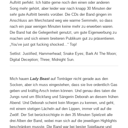
Auftritt perfekt. Ich hätte gerne noch den einen oder anderen
Song mehr gehört, aber leider war nach knapp 30 Minuten der
sehr gute Auftritt bereits vorüber. Die CDs der Band gingen im
Anschluss am Merchstand weg wie warme Semmeln, so dass
nach ein paar wenigen Minuten keine mehr zu erwerben waren.
Die Band hat die Gelegenheit genutzt, um gute Eigenwerbung zu
machen und sich einem breiteren Publikum gut zu präsentieren.
„You’ve just got fucking shocked…“ Top!
Setlist: Justified; Hammerhead; Snake Eyes; Bark At The Moon;
Digital Deception; Three; Midnight Sun.
Mich hauen
Lady Beast
auf Tonträger nicht gerade aus den
Socken, aber ich muss eingestehen, dass sie live ordentlich Gas
geben und kräftig Arsch treten können. Und genau dies taten die
Jungs rund um Blickfang und Sängerin Deborah an diesem frühen
Abend. Und Deborah scheint kein Morgen zu kennen, und geht,
mit einem stetigen Lächeln auf den Lippen, immer voll auf die
Zwölf. Der Set berücksichtigte in den 35 Minuten Spielzeit alle
drei Alben der Band, wobei man sich auf die jeweiligen Highlights
beschränken musste. Die Band war bei bester Spiellaune und