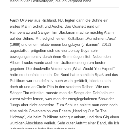
Band in vier Festivaltagen, die ich verpasst habe.
Faith Or Fear
aus Richland, NJ, legten dann die Bühne ein
erstes Mal in Schutt und Asche. Das Quartett rund um
Rampensau und Sänger Tim Blackman machte mächtig Alarm
auf der Bühne. Mit lediglich einem Kultalbum „Punishment Area“
(1989) und einem relativ neuen Longplayer („Titanium“, 2012)
augestattet, prügelten sich die vier Jersey Boys sehr
bewegungsintensiv durch ihren 45 minütigen Set. Neben den
Album Tracks wurde auch ein Uraltdemosong zum besten
gegeben. Die druckvolle Version von „What Would You Expect“
hatte es ebenfalls in sich. Die Band hatte sichtlich Spaß und das
Publikum war nun definitiv auch wach gerüttelt, bildeten sich
doch ab und an Circle Pits in den vorderen Reihen. Wie uns
Sänger Tim mitteilte, musste man die Songs des Debütalbums
zuerst wieder lernen, was man der energiegeladenen Show der
Jungs aber nicht anmerkte. Zum Schluss spielte man dann noch
eine solide Coverversion von Priests „Heading Out To The
Highway“, die beim Publikum sehr gut ankam, und dem Gig einen
würdigen Abschluss verlieh. Sehr guter Auftritt einer Band, die ich