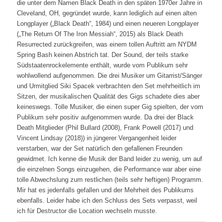
die unter dem Namen Black Death in den späten 1970er Jahre in
Cleveland, OH, gegründet wurde, kann lediglich auf einen alten
Longplayer („Black Death“, 1984) und einen neueren Longplayer
(„The Return Of The Iron Messiah“, 2015) als Black Death
Resurrected zurückgreifen, was einem tollen Auftritt am NYDM
Spring Bash keinen Abstrich tat. Der Sound, der teils starke
Südstaatenrockelemente enthält, wurde vom Publikum sehr
wohlwollend aufgenommen. Die drei Musiker um Gitarrist/Sänger
und Urmitglied Siki Spacek verbrachten den Set mehrheitlich im
Sitzen, der musikalischen Qualität des Gigs schadete dies aber
keineswegs. Tolle Musiker, die einen super Gig spielten, der vom
Publikum sehr positiv aufgenommen wurde. Da drei der Black
Death Mitglieder (Phil Bullard (2008), Frank Powell (2017) und
Vincent Lindsay (2018)) in jüngerer Vergangenheit leider
verstarben, war der Set natürlich den gefallenen Freunden
gewidmet. Ich kenne die Musik der Band leider zu wenig, um auf
die einzelnen Songs einzugehen, die Performance war aber eine
tolle Abwechslung zum restlichen (teils sehr heftigen) Programm.
Mir hat es jedenfalls gefallen und der Mehrheit des Publikums
ebenfalls. Leider habe ich den Schluss des Sets verpasst, weil
ich für Destructor die Location wechseln musste.