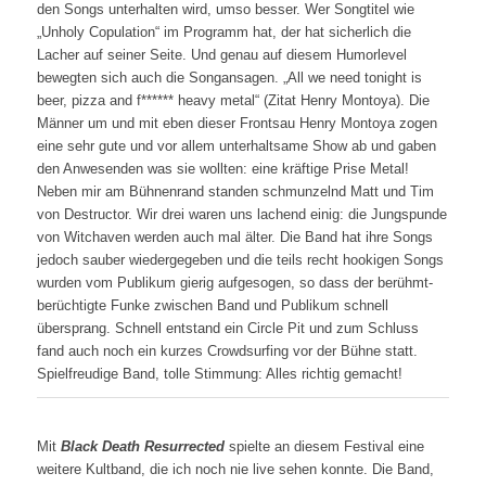
den Songs unterhalten wird, umso besser. Wer Songtitel wie
„Unholy Copulation“ im Programm hat, der hat sicherlich die
Lacher auf seiner Seite. Und genau auf diesem Humorlevel
bewegten sich auch die Songansagen. „All we need tonight is
beer, pizza and f****** heavy metal“ (Zitat Henry Montoya). Die
Männer um und mit eben dieser Frontsau Henry Montoya zogen
eine sehr gute und vor allem unterhaltsame Show ab und gaben
den Anwesenden was sie wollten: eine kräftige Prise Metal!
Neben mir am Bühnenrand standen schmunzelnd Matt und Tim
von Destructor. Wir drei waren uns lachend einig: die Jungspunde
von Witchaven werden auch mal älter. Die Band hat ihre Songs
jedoch sauber wiedergegeben und die teils recht hookigen Songs
wurden vom Publikum gierig aufgesogen, so dass der berühmt-
berüchtigte Funke zwischen Band und Publikum schnell
übersprang. Schnell entstand ein Circle Pit und zum Schluss
fand auch noch ein kurzes Crowdsurfing vor der Bühne statt.
Spielfreudige Band, tolle Stimmung: Alles richtig gemacht!
Mit
Black Death Resurrected
spielte an diesem Festival eine
weitere Kultband, die ich noch nie live sehen konnte. Die Band,