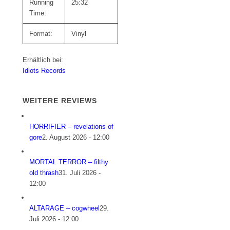
Running
25:32
Time:
Format:
Vinyl
Erhältlich bei:
Idiots Records
WEITERE REVIEWS
HORRIFIER – revelations of
gore
2. August 2026 - 12:00
MORTAL TERROR – filthy
old thrash
31. Juli 2026 -
12:00
ALTARAGE – cogwheel
29.
Juli 2026 - 12:00