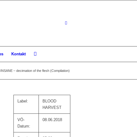
es
Kontakt
SANE – decimation of the flesh (Compilation)
Label:
BLOOD
HARVEST
VÖ-
08.06.2018
Datum: