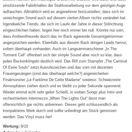
einstürzende Fabrikhallen der Stahlverarbeitung vor dem geistigen Auge
auftauchen. Allmählich wird es angenehmer festzustellen, dass sich im
urwüchsigen Sound auch auf diesem vierten Album nichts verändert hat.
Irgendwelche Trends, die sich im Laufe der Jahre in dieser Stilrichtung
eingeschlichen haben, liegen hier noch immer bei null. Könnte nur sein,
dass Ambientfreunde durch das im Back agierende Gesamtgetrümmer
angesprochen werden. Ebenfalls aus diesem Back dringen Leads hervor,
sofern überhaupt vorhanden. Auch im Langsammarschierer „In The
Torment Cell“ offenbart sich der simple Sound aber noch so klar, dass
jedes Beckenklingeln deutlich wird. Das Riff zum Stampfer „The Carnival
Of Eerie Souls“ setzt Ausrufezeichen und das vom mit dezenten
Frauengesängen (sind das überhaupt welche?) angereicherten
Finalmonster „Le Fantôme De Cette Madame“ sowieso. Schwärzeste
Atmosphären ziehen durch und es bleibt zu jeder Sekunde spannend.
Wieder einmal echt sehr geiler Scheiß, in sieben Songs plus Intro und
orchestriertem Intermezzo „When The Lights Out“ lässt man
offensichtlich gar nichts anbrennen. Dieses geht schlussendlich als
kompakteres Werk durch und sollte unbedingt am Stück genossen
werden. Das Vinyl muss her!
Wertung:
9/10