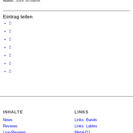
Autor:
Joxe Schaefer
Eintrag teilen
INHALTE
LINKS
News
Links: Bands
Reviews
Links: Lables
Live-Reviews
Metal-DJ