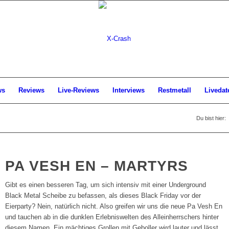
ws
Reviews
Live-Reviews
Interviews
Restmetall
Livedat
Du bist hier:
PA VESH EN – MARTYRS
Gibt es einen besseren Tag, um sich intensiv mit einer Underground
Black Metal Scheibe zu befassen, als dieses Black Friday vor der
Eierparty? Nein, natürlich nicht. Also greifen wir uns die neue Pa Vesh En
und tauchen ab in die dunklen Erlebniswelten des Alleinherrschers hinter
diesem Namen. Ein mächtiges Grollen mit Geboller wird lauter und lässt