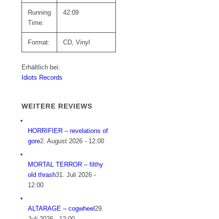
Running
42:09
Time:
Format:
CD, Vinyl
Erhältlich bei:
Idiots Records
WEITERE REVIEWS
HORRIFIER – revelations of
gore
2. August 2026 - 12:00
MORTAL TERROR – filthy
old thrash
31. Juli 2026 -
12:00
ALTARAGE – cogwheel
29.
Juli 2026 - 12:00