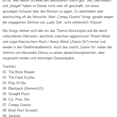
ist es, was dieser Scheibe den besonderen Touch gibt. Seit „Hell Awaits“
und „Abigail“ haben es Bands nicht sehr oft geschafft, mir einen
gruseligen Schauer über den Rücken zu jagen. Zu übertrieben oder
durchsichtig oft die Versuche. Aber „Creepy Guests“ klingt, gerade wegen
der engagierten Stimme von „Lady Owl“, echt unheimlich. Klasse!
Die Songs drehen sich alle um das Thema Glücksspiel und die damit
verbundenen Dämonen, wechseln zwischen aggressivem Thrash Metal
und sogar klassischem Rock / Heavy Metal („Game On“) immer mal
wieder in den Deathmetalbereich. Auch das macht „Game On“ neben der
Stimme von Alexandra Orlova zu einem abwechslungsreichen, aber
insgesamt runden und stimmigen Gesamtpaket.
Tracklist:
01 The Bone Reaper
02 The Fatal Scythe
03 Play Or Die
04 Blackjack (Demonic21)
05 Straight Flush
06 Cry. Pray. Die.
07 Creepy Guests
08 Bow! Run! Scream!
09 Jackpot