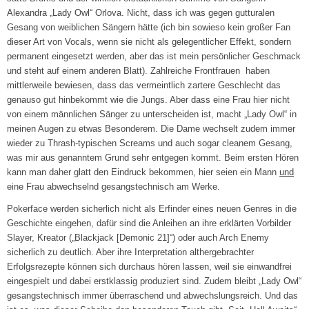
Alexandra „Lady Owl“ Orlova. Nicht, dass ich was gegen gutturalen
Gesang von weiblichen Sängern hätte (ich bin sowieso kein großer Fan
dieser Art von Vocals, wenn sie nicht als gelegentlicher Effekt, sondern
permanent eingesetzt werden, aber das ist mein persönlicher Geschmack
und steht auf einem anderen Blatt). Zahlreiche Frontfrauen haben
mittlerweile bewiesen, dass das vermeintlich zartere Geschlecht das
genauso gut hinbekommt wie die Jungs. Aber dass eine Frau hier nicht
von einem männlichen Sänger zu unterscheiden ist, macht „Lady Owl“ in
meinen Augen zu etwas Besonderem. Die Dame wechselt zudem immer
wieder zu Thrash-typischen Screams und auch sogar cleanem Gesang,
was mir aus genanntem Grund sehr entgegen kommt. Beim ersten Hören
kann man daher glatt den Eindruck bekommen, hier seien ein Mann
und
eine Frau abwechselnd gesangstechnisch am Werke.
Pokerface werden sicherlich nicht als Erfinder eines neuen Genres in die
Geschichte eingehen, dafür sind die Anleihen an ihre erklärten Vorbilder
Slayer, Kreator („Blackjack [Demonic 21]“) oder auch Arch Enemy
sicherlich zu deutlich. Aber ihre Interpretation althergebrachter
Erfolgsrezepte können sich durchaus hören lassen, weil sie einwandfrei
eingespielt und dabei erstklassig produziert sind. Zudem bleibt „Lady Owl“
gesangstechnisch immer überraschend und abwechslungsreich. Und das