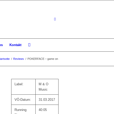
es
Kontakt
tartseite
/
Reviews
/
POKERFACE – game on
Label:
M & O
Music
VÖ-Datum:
31.03.2017
Running
40:05