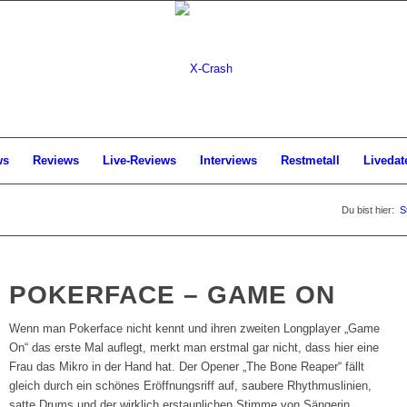
ws
Reviews
Live-Reviews
Interviews
Restmetall
Livedat
Du bist hier:
S
POKERFACE – GAME ON
Wenn man Pokerface nicht kennt und ihren zweiten Longplayer „Game
On“ das erste Mal auflegt, merkt man erstmal gar nicht, dass hier eine
Frau das Mikro in der Hand hat. Der Opener „The Bone Reaper“ fällt
gleich durch ein schönes Eröffnungsriff auf, saubere Rhythmuslinien,
satte Drums und der wirklich erstaunlichen Stimme von Sängerin