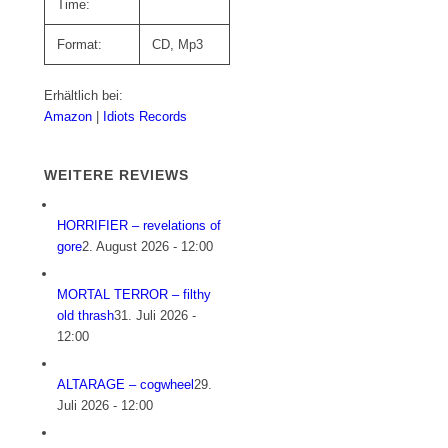
Time:
Format:
CD, Mp3
Erhältlich bei:
Amazon
|
Idiots Records
WEITERE REVIEWS
HORRIFIER – revelations of
gore
2. August 2026 - 12:00
MORTAL TERROR – filthy
old thrash
31. Juli 2026 -
12:00
ALTARAGE – cogwheel
29.
Juli 2026 - 12:00