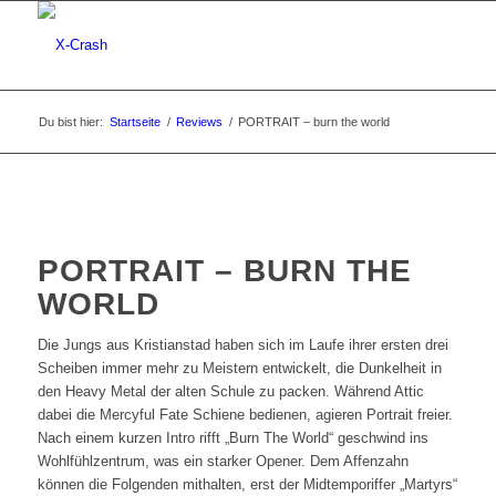
Du bist hier:
Startseite
/
Reviews
/
PORTRAIT – burn the world
PORTRAIT – BURN THE
WORLD
Die Jungs aus Kristianstad haben sich im Laufe ihrer ersten drei
Scheiben immer mehr zu Meistern entwickelt, die Dunkelheit in
den Heavy Metal der alten Schule zu packen. Während Attic
dabei die Mercyful Fate Schiene bedienen, agieren Portrait freier.
Nach einem kurzen Intro rifft „Burn The World“ geschwind ins
Wohlfühlzentrum, was ein starker Opener. Dem Affenzahn
können die Folgenden mithalten, erst der Midtemporiffer „Martyrs“