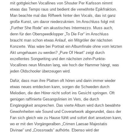
mit gottgleichen Vocallines von Shouter Per Karlsson nimmt
etwas das Tempo raus und bedient die verwöhnte Epikfraktion.
Man beachte mal das Riffwerk hinter den Vocals, das ist ganz
große Kunst, um davor niederzuknien. Im Anschluss folgt mit
„Further She Rode“ ein akustisches Intermezzo. Muss auch,
denn für den Oberspeedklopper „To Die For“ im Anschluss
braucht man schon etwas Anlauf, ein Mitgröler der nächsten
Konzerte. Was wäre bei Portrait ein Albumfinale ohne vom letzten
Akt umgehauen zu werden? „Pure Of Heart“ zeigt durch
exzellentes Songwriting und den nächsten zehn-Punkte-
Vocallines neun Minuten lang, wie hoch der Hammer hängt, was
jeden Oldschooler überzeugen wird.
Dafür, dass man ihre Platten oft hören und darin immer wieder
etwas neues entdecken kann, sorgen die Schweden durch
Melodien, die den Hörer nicht sofort ins Gesicht springen. Oft
genügen raffinierte Gesangslinien im Vers, die durch
Eingängigkeit ansprechen. Das vierte Album wird durch bewährte
Gewohnheiten wie Sound und Coverartwork abgerundet, dass der
Fan sich gleich wie zu Hause fühlt und sofort dort ansetzen kann,
wo er mit den Vorgängeralben „Crimen Laesae Majestatis
Divinae“ und „Crossroads“ aufhörte. Ebenso wird der