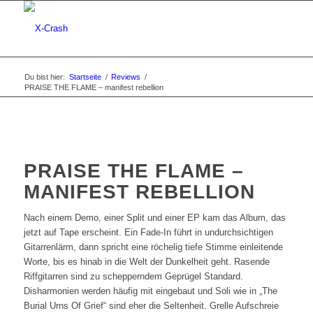
Du bist hier:
Startseite
/
Reviews
/
PRAISE THE FLAME – manifest rebellion
PRAISE THE FLAME –
MANIFEST REBELLION
Nach einem Demo, einer Split und einer EP kam das Album, das
jetzt auf Tape erscheint. Ein Fade-In führt in undurchsichtigen
Gitarrenlärm, dann spricht eine röchelig tiefe Stimme einleitende
Worte, bis es hinab in die Welt der Dunkelheit geht. Rasende
Riffgitarren sind zu schepperndem Geprügel Standard.
Disharmonien werden häufig mit eingebaut und Soli wie in „The
Burial Urns Of Grief“ sind eher die Seltenheit. Grelle Aufschreie