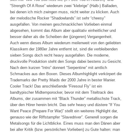
“Strength Of A Rose” wiederum zwei “klebrige” (Halb-) Balladen,
bei denen ich mich zwingen muss, nicht weiter zu klicken. Auch
der melodische Rocker “Shadowlands” ist sehr “cheesy”
ausgefallen. Von meinen geschmacklichen Vorlieben einmal
abgesehen, kommt das Album aber qualitativ einheitlicher und
besser daher als die Scheiben der (jüngeren) Vergangenheit.
Auch wenn dieses Album wiederum meilenweit von den geliebten
Klassikern der 1980er Jahre entfernt ist, sind die verbleibenden
sieben Songs doch recht heavy ausgefallen. Die moderne,
druckvolle Produktion steht den Songs dabei bestens zu Gesicht.
Nach dem kurzen “Intro” donnert “Serpentine” mit amtlich
Schmackes aus den Boxen. Dieses Albumhighlight verkörpert die
Trademarks der Pretty Maids der 2000 Jahre in bester Manier.
Cooler Track! Das anschließende “Firesoul Fly” ist ein
bandtypischer Midtemporocker, bevor mit dem Titeltrack des
Albums, der zusammen mit “Black Thunder” metallischste Track,
über den Hörer herein bricht. Das sehr heavy und düstere “If You
Want Peace (Prepare For War)” stellt ein weiteres Highlight dar,
genauso wie der Riffstampfer “Slavedriver”. Generell sorgen die
Metalsongs für die Lichtblicke. Eines muss man den Dänen aber
bei aller Kritik (bzw. persönlichen Vorlieben) zu Gute halten: man