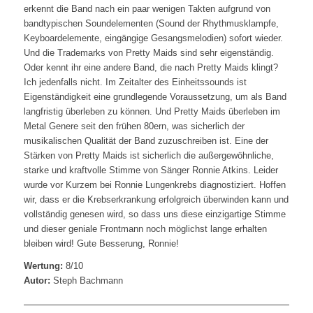
erkennt die Band nach ein paar wenigen Takten aufgrund von
bandtypischen Soundelementen (Sound der Rhythmusklampfe,
Keyboardelemente, eingängige Gesangsmelodien) sofort wieder.
Und die Trademarks von Pretty Maids sind sehr eigenständig.
Oder kennt ihr eine andere Band, die nach Pretty Maids klingt?
Ich jedenfalls nicht. Im Zeitalter des Einheitssounds ist
Eigenständigkeit eine grundlegende Voraussetzung, um als Band
langfristig überleben zu können. Und Pretty Maids überleben im
Metal Genere seit den frühen 80ern, was sicherlich der
musikalischen Qualität der Band zuzuschreiben ist. Eine der
Stärken von Pretty Maids ist sicherlich die außergewöhnliche,
starke und kraftvolle Stimme von Sänger Ronnie Atkins. Leider
wurde vor Kurzem bei Ronnie Lungenkrebs diagnostiziert. Hoffen
wir, dass er die Krebserkrankung erfolgreich überwinden kann und
vollständig genesen wird, so dass uns diese einzigartige Stimme
und dieser geniale Frontmann noch möglichst lange erhalten
bleiben wird! Gute Besserung, Ronnie!
Wertung:
8/10
Autor:
Steph Bachmann