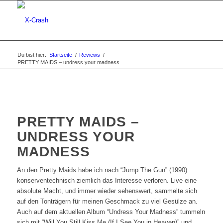
Du bist hier:
Startseite
/
Reviews
/
PRETTY MAIDS – undress your madness
PRETTY MAIDS –
UNDRESS YOUR
MADNESS
An den Pretty Maids habe ich nach “Jump The Gun” (1990)
konserventechnisch ziemlich das Interesse verloren. Live eine
absolute Macht, und immer wieder sehenswert, sammelte sich
auf den Tonträgern für meinen Geschmack zu viel Gesülze an.
Auch auf dem aktuellen Album “Undress Your Madness” tummeln
sich mit “Will You Still Kiss Me (If I See You in Heaven)” und