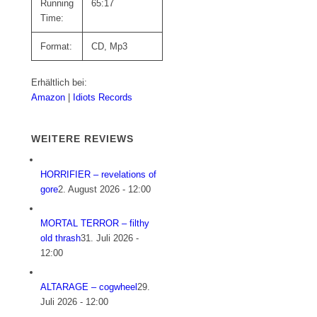
Running
65:17
Time:
Format:
CD, Mp3
Erhältlich bei:
Amazon
|
Idiots Records
WEITERE REVIEWS
HORRIFIER – revelations of
gore
2. August 2026 - 12:00
MORTAL TERROR – filthy
old thrash
31. Juli 2026 -
12:00
ALTARAGE – cogwheel
29.
Juli 2026 - 12:00