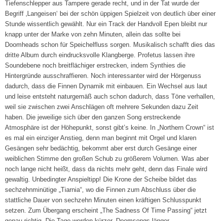
Tiefenschlepper aus Tampere gerade recht, und in der Tat wurde der
Begriff ‚Langeisen‘ bei der schön üppigen Spielzeit von deutlich über einer
Stunde wissentlich gewählt. Nur ein Track der Handvoll Epen bleibt nur
knapp unter der Marke von zehn Minuten, allein das sollte bei
Doomheads schon für Speichelfluss sorgen. Musikalisch schafft dies das
dritte Album durch eindrucksvolle Klangberge. Profetus lassen ihre
Soundebene noch breitflächiger erstrecken, indem Synthies die
Hintergründe ausschraffieren. Noch interessanter wird der Hörgenuss
dadurch, dass die Finnen Dynamik mit einbauen. Ein Wechsel aus laut
und leise entsteht naturgemäß auch schon dadurch, dass Töne verhallen,
weil sie zwischen zwei Anschlägen oft mehrere Sekunden dazu Zeit
haben. Die jeweilige sich über den ganzen Song erstreckende
Atmosphäre ist der Höhepunkt, sonst gibt’s keine. In „Northern Crown“ ist
es mal ein einziger Anstieg, denn man beginnt mit Orgel und klaren
Gesängen sehr bedächtig, bekommt aber erst durch Gesänge einer
weiblichen Stimme den großen Schub zu größerem Volumen. Was aber
noch lange nicht heißt, dass da nichts mehr geht, denn das Finale wird
gewaltig. Unbedingter Anspieltipp! Die Krone der Scheibe bildet das
sechzehnminütige „Tiarnia“, wo die Finnen zum Abschluss über die
stattliche Dauer von sechzehn Minuten einen kräftigen Schlusspunkt
setzen. Zum Übergang erscheint „The Sadness Of Time Passing“ jetzt
genau richtig. Die Tage werden kürzer, Doomsongs länger.