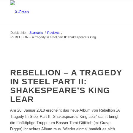
Du bist hier:
Startseite
/
Reviews
/
REBELLION – a tragedy in steel part II: shakespeare’s king...
REBELLION – A TRAGEDY
IN STEEL PART II:
SHAKESPEARE’S KING
LEAR
Am 26. Januar 2018 erscheint das neue Album von Rebellion „A
Tragedy In Steel Part II: Shakespeare’s King Lear“ damit bringt
die fünfköpfige Truppe um Basser Tomi Göttlich (ex-Grave
Digger) ihr achtes Album raus. Wieder einmal handelt es sich