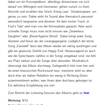
dabei um ein Konzeptalbum, allerdings distanzieren sie sich
darauf von Wikingern und Germanen, gehen zurück zu ihren
Wurzeln und erzählen das Stück ‚König Lear‘. Sheakespeare, um
genau zu sein. Dabei wirkt ihr Sound aber thematisch passend
wesentlich langsamer und düsterer. Ab dem ersten Track „A
Fool’s Tale“ wird man von der Atmosphäre gepackt. Aber auch
schnelle Songs muss man nicht missen wie „Dowerless
Daughter“ oder „Blood Against Blood“. Dabei klingt jeder Song
düsterer und fieser als der vorangegangene. Lediglich der letzte
Song „Farewell“ lässt das Album wieder ein wenig ausklingen und
gibt ein gewisses Gefühl von Happy End. Herausragend ist auch
wie die Sprechparts nahtlos in die Songs eingebaut sind, nie fehl
am Platz wirken und die Songs eher abrunden. Musikalisch
überzeugt das Album durchweg. Gelegentlich hört man hier und
da einen klassischen Rocksound raus, meistens wirkt es aber
doch eher als hätten Rebellion ein wenig in Richtung Doom
experimentieren wollen, was ihnen aber durchaus gelungen ist.
Ein definitive Empfehlung von mir!
Zum Bericht der Listening-Session des Albums geht es
hier
:
Wertung:
9/10