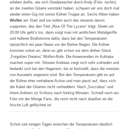
erleben durfte, wie sich Steelpreacher durch Andy (Foto: rechts)
an der zweiten Gitarre verstärkt haben, schauen wir uns doch mal
wieder einen Gig mit seiner Kölner Truppe an. Sechs Alben haben
Wolfen
am Start und sie wollen auch das neueste davon
supporten, das den Titel „Rise Of The Lycans“ trägt. Direkt um
20:00 Uhr geht’s los, dann sorgt man mit amtlichem Metalgeriffe
und hellerer Brüllstimme dafür, dass bei den Temperaturen
tatsächlich ein paar Haare vor der Bühne fliegen. Die Kölner
kommen sofort an, denn es gibt schon vor dem dritten Stück
„Forgotten Dreams“ Wolfen-Rufe. Die Anwesenden im Kultopia
machen super mit. Shouter Andreas zeigt sich sehr zufrieden und
bedankt sich bei den Hagenern, bis er feststellt, dass die meisten
von Auswärts angereist sind. Bei den Temperaturen gibt es auf
der Bühne eher verhaltene Action und man passt auf, dass sich
die Kabel der Gitarren nicht verheddern. Nach „Succubus“ und
ihrem Anthem ist Schluss nach fünfzig Minuten. Schnell noch ein
Foto mit der Menge Fans, die noch nicht nach draußen an die
frische Luft geflüchtet ist.
Schon seit einigen Tagen erreichen die Temperaturen deutlich