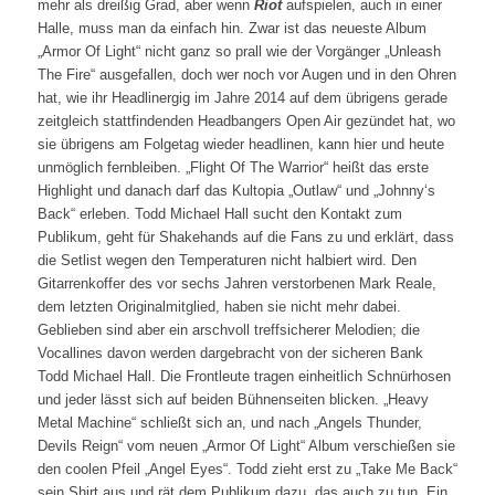
mehr als dreißig Grad, aber wenn
Riot
aufspielen, auch in einer
Halle, muss man da einfach hin. Zwar ist das neueste Album
„Armor Of Light“ nicht ganz so prall wie der Vorgänger „Unleash
The Fire“ ausgefallen, doch wer noch vor Augen und in den Ohren
hat, wie ihr Headlinergig im Jahre 2014 auf dem übrigens gerade
zeitgleich stattfindenden Headbangers Open Air gezündet hat, wo
sie übrigens am Folgetag wieder headlinen, kann hier und heute
unmöglich fernbleiben. „Flight Of The Warrior“ heißt das erste
Highlight und danach darf das Kultopia „Outlaw“ und „Johnny‘s
Back“ erleben. Todd Michael Hall sucht den Kontakt zum
Publikum, geht für Shakehands auf die Fans zu und erklärt, dass
die Setlist wegen den Temperaturen nicht halbiert wird. Den
Gitarrenkoffer des vor sechs Jahren verstorbenen Mark Reale,
dem letzten Originalmitglied, haben sie nicht mehr dabei.
Geblieben sind aber ein arschvoll treffsicherer Melodien; die
Vocallines davon werden dargebracht von der sicheren Bank
Todd Michael Hall. Die Frontleute tragen einheitlich Schnürhosen
und jeder lässt sich auf beiden Bühnenseiten blicken. „Heavy
Metal Machine“ schließt sich an, und nach „Angels Thunder,
Devils Reign“ vom neuen „Armor Of Light“ Album verschießen sie
den coolen Pfeil „Angel Eyes“. Todd zieht erst zu „Take Me Back“
sein Shirt aus und rät dem Publikum dazu, das auch zu tun. Ein