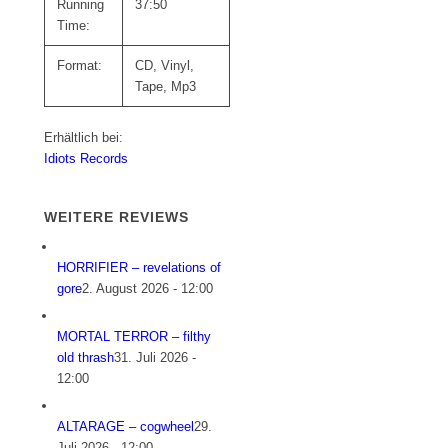
Running
37:50
Time:
Format:
CD, Vinyl,
Tape, Mp3
Erhältlich bei:
Idiots Records
WEITERE REVIEWS
HORRIFIER – revelations of
gore
2. August 2026 - 12:00
MORTAL TERROR – filthy
old thrash
31. Juli 2026 -
12:00
ALTARAGE – cogwheel
29.
Juli 2026 - 12:00