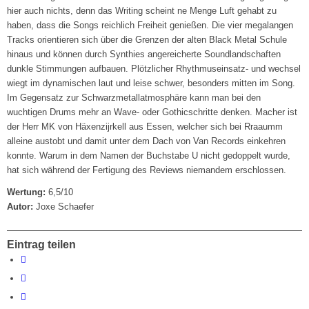
hier auch nichts, denn das Writing scheint ne Menge Luft gehabt zu
haben, dass die Songs reichlich Freiheit genießen. Die vier megalangen
Tracks orientieren sich über die Grenzen der alten Black Metal Schule
hinaus und können durch Synthies angereicherte Soundlandschaften
dunkle Stimmungen aufbauen. Plötzlicher Rhythmuseinsatz- und wechsel
wiegt im dynamischen laut und leise schwer, besonders mitten im Song.
Im Gegensatz zur Schwarzmetallatmosphäre kann man bei den
wuchtigen Drums mehr an Wave- oder Gothicschritte denken. Macher ist
der Herr MK von Häxenzijrkell aus Essen, welcher sich bei Rraaumm
alleine austobt und damit unter dem Dach von Van Records einkehren
konnte. Warum in dem Namen der Buchstabe U nicht gedoppelt wurde,
hat sich während der Fertigung des Reviews niemandem erschlossen.
Wertung:
6,5/10
Autor:
Joxe Schaefer
Eintrag teilen