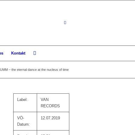
es
Kontakt
MM – the eternal dance at the nucleus of time
Label:
VAN
RECORDS
VÖ-
12.07.2019
Datum: