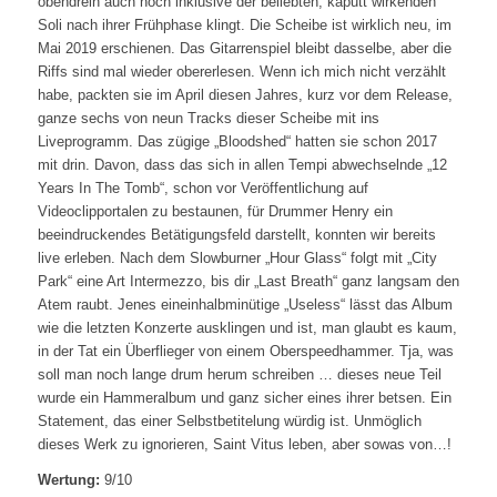
obendrein auch noch inklusive der beliebten, kaputt wirkenden
Soli nach ihrer Frühphase klingt. Die Scheibe ist wirklich neu, im
Mai 2019 erschienen. Das Gitarrenspiel bleibt dasselbe, aber die
Riffs sind mal wieder obererlesen. Wenn ich mich nicht verzählt
habe, packten sie im April diesen Jahres, kurz vor dem Release,
ganze sechs von neun Tracks dieser Scheibe mit ins
Liveprogramm. Das zügige „Bloodshed“ hatten sie schon 2017
mit drin. Davon, dass das sich in allen Tempi abwechselnde „12
Years In The Tomb“, schon vor Veröffentlichung auf
Videoclipportalen zu bestaunen, für Drummer Henry ein
beeindruckendes Betätigungsfeld darstellt, konnten wir bereits
live erleben. Nach dem Slowburner „Hour Glass“ folgt mit „City
Park“ eine Art Intermezzo, bis dir „Last Breath“ ganz langsam den
Atem raubt. Jenes eineinhalbminütige „Useless“ lässt das Album
wie die letzten Konzerte ausklingen und ist, man glaubt es kaum,
in der Tat ein Überflieger von einem Oberspeedhammer. Tja, was
soll man noch lange drum herum schreiben … dieses neue Teil
wurde ein Hammeralbum und ganz sicher eines ihrer betsen. Ein
Statement, das einer Selbstbetitelung würdig ist. Unmöglich
dieses Werk zu ignorieren, Saint Vitus leben, aber sowas von…!
Wertung:
9/10