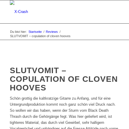
Du bist hier:
Startseite
/
Reviews
/
SLUTVOMIT – copulation of cloven hooves
SLUTVOMIT –
COPULATION OF CLOVEN
HOOVES
Schön grottig die kaltkratzige Gitarre zu Anfang, und für eine
Untergrundproduktion kommt noch ganz schön viel Druck nach.
So wollen wir das haben, wenn der Sturm vom Black Death
Thrash durch die Gehörgänge fegt. Was hier geliefert wird, ist
tighteres Material, das durch viel Gewirbel, sehr halligem
Vocalgeröchel und unbändiger auf die Fresse Attitüde nach vorne