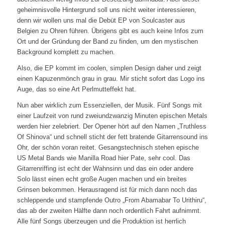
geheimnisvolle Hintergrund soll uns nicht weiter interessieren,
denn wir wollen uns mal die Debüt EP von Soulcaster aus
Belgien zu Ohren führen. Übrigens gibt es auch keine Infos zum
Ort und der Gründung der Band zu finden, um den mystischen
Background komplett zu machen.
Also, die EP kommt im coolen, simplen Design daher und zeigt
einen Kapuzenmönch grau in grau. Mir sticht sofort das Logo ins
Auge, das so eine Art Perlmutteffekt hat.
Nun aber wirklich zum Essenziellen, der Musik. Fünf Songs mit
einer Laufzeit von rund zweiundzwanzig Minuten epischen Metals
werden hier zelebriert. Der Opener hört auf den Namen „Truthless
Of Shinova“ und schnell sticht der fett bratende Gitarrensound ins
Ohr, der schön voran reitet. Gesangstechnisch stehen epische
US Metal Bands wie Manilla Road hier Pate, sehr cool. Das
Gitarrenriffing ist echt der Wahnsinn und das ein oder andere
Solo lässt einen echt große Augen machen und ein breites
Grinsen bekommen. Herausragend ist für mich dann noch das
schleppende und stampfende Outro „From Abamabar To Urithiru“,
das ab der zweiten Hälfte dann noch ordentlich Fahrt aufnimmt.
Alle fünf Songs überzeugen und die Produktion ist herrlich