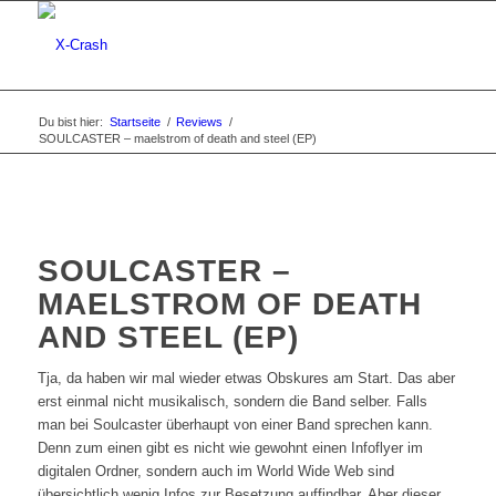
Du bist hier:
Startseite
/
Reviews
/
SOULCASTER – maelstrom of death and steel (EP)
SOULCASTER –
MAELSTROM OF DEATH
AND STEEL (EP)
Tja, da haben wir mal wieder etwas Obskures am Start. Das aber
erst einmal nicht musikalisch, sondern die Band selber. Falls
man bei Soulcaster überhaupt von einer Band sprechen kann.
Denn zum einen gibt es nicht wie gewohnt einen Infoflyer im
digitalen Ordner, sondern auch im World Wide Web sind
übersichtlich wenig Infos zur Besetzung auffindbar. Aber dieser