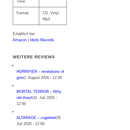
Time:
Format:
CD, Vinyl,
Mp3
Erhältlich bei:
Amazon
|
Idiots Records
WEITERE REVIEWS
HORRIFIER – revelations of
gore
2. August 2026 - 12:00
MORTAL TERROR – filthy
old thrash
31. Juli 2026 -
12:00
ALTARAGE – cogwheel
29.
Juli 2026 - 12:00