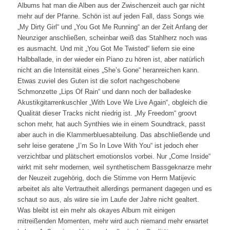
Albums hat man die Alben aus der Zwischenzeit auch gar nicht
mehr auf der Pfanne. Schön ist auf jeden Fall, dass Songs wie
„My Dirty Girl“ und „You Got Me Running“ an der Zeit Anfang der
Neunziger anschließen, scheinbar weiß das Stahlherz noch was
es ausmacht. Und mit „You Got Me Twisted“ liefern sie eine
Halbballade, in der wieder ein Piano zu hören ist, aber natürlich
nicht an die Intensität eines „She’s Gone“ heranreichen kann.
Etwas zuviel des Guten ist die sofort nachgeschobene
Schmonzette „Lips Of Rain“ und dann noch der balladeske
Akustikgitarrenkuschler „With Love We Live Again“, obgleich die
Qualität dieser Tracks nicht niedrig ist. „My Freedom“ groovt
schon mehr, hat auch Synthies wie in einem Soundtrack, passt
aber auch in die Klammerbluesabteilung. Das abschließende und
sehr leise geratene „I’m So In Love With You“ ist jedoch eher
verzichtbar und plätschert emotionslos vorbei. Nur „Come Inside“
wirkt mit sehr modernen, weil synthetischem Bassgeknarze mehr
der Neuzeit zugehörig, doch die Stimme von Herrn Matijevic
arbeitet als alte Vertrautheit allerdings permanent dagegen und es
schaut so aus, als wäre sie im Laufe der Jahre nicht gealtert.
Was bleibt ist ein mehr als okayes Album mit einigen
mitreißenden Momenten, mehr wird auch niemand mehr erwartet