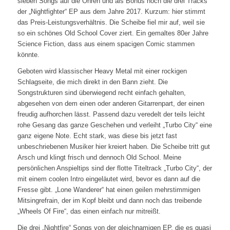
sieben Songs auf die Ohren und als Bonus noch die drei Tracks
der „Nightfighter“ EP aus dem Jahre 2017. Kurzum: hier stimmt
das Preis-Leistungsverhältnis. Die Scheibe fiel mir auf, weil sie
so ein schönes Old School Cover ziert. Ein gemaltes 80er Jahre
Science Fiction, dass aus einem spacigen Comic stammen
könnte.
Geboten wird klassischer Heavy Metal mit einer rockigen
Schlagseite, die mich direkt in den Bann zieht. Die
Songstrukturen sind überwiegend recht einfach gehalten,
abgesehen von dem einen oder anderen Gitarrenpart, der einen
freudig aufhorchen lässt. Passend dazu veredelt der teils leicht
rohe Gesang das ganze Geschehen und verleiht „Turbo City“ eine
ganz eigene Note. Echt stark, was diese bis jetzt fast
unbeschriebenen Musiker hier kreiert haben. Die Scheibe tritt gut
Arsch und klingt frisch und dennoch Old School. Meine
persönlichen Anspieltips sind der flotte Titeltrack „Turbo City“, der
mit einem coolen Intro eingeläutet wird, bevor es dann auf die
Fresse gibt. „Lone Wanderer“ hat einen geilen mehrstimmigen
Mitsingrefrain, der im Kopf bleibt und dann noch das treibende
„Wheels Of Fire“, das einen einfach nur mitreißt.
Die drei „Nightfire“ Songs von der gleichnamigen EP, die es quasi