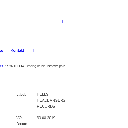
es
Kontakt
ws
/
SYNTELEIA – ending of the unknown path
Label:
HELLS
HEADBANGERS
RECORDS
VÖ-
30.08.2019
Datum: