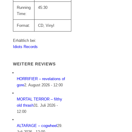
Running
45:30
Time:
Format:
CD, Vinyl
Erhältlich bei:
Idiots Records
WEITERE REVIEWS
HORRIFIER – revelations of
gore
2. August 2026 - 12:00
MORTAL TERROR – filthy
old thrash
31. Juli 2026 -
12:00
ALTARAGE – cogwheel
29.
Juli 2026 - 12:00