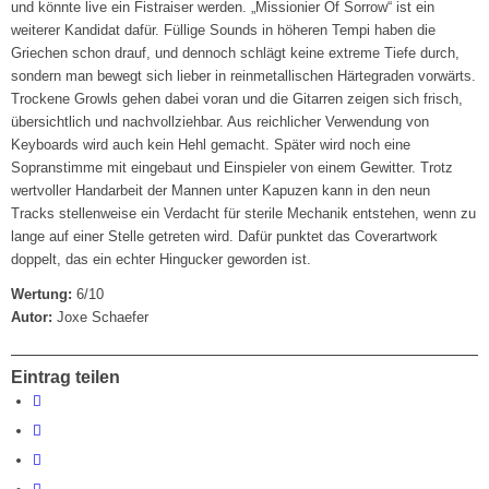
und könnte live ein Fistraiser werden. „Missionier Of Sorrow“ ist ein
weiterer Kandidat dafür. Füllige Sounds in höheren Tempi haben die
Griechen schon drauf, und dennoch schlägt keine extreme Tiefe durch,
sondern man bewegt sich lieber in reinmetallischen Härtegraden vorwärts.
Trockene Growls gehen dabei voran und die Gitarren zeigen sich frisch,
übersichtlich und nachvollziehbar. Aus reichlicher Verwendung von
Keyboards wird auch kein Hehl gemacht. Später wird noch eine
Sopranstimme mit eingebaut und Einspieler von einem Gewitter. Trotz
wertvoller Handarbeit der Mannen unter Kapuzen kann in den neun
Tracks stellenweise ein Verdacht für sterile Mechanik entstehen, wenn zu
lange auf einer Stelle getreten wird. Dafür punktet das Coverartwork
doppelt, das ein echter Hingucker geworden ist.
Wertung:
6/10
Autor:
Joxe Schaefer
Eintrag teilen