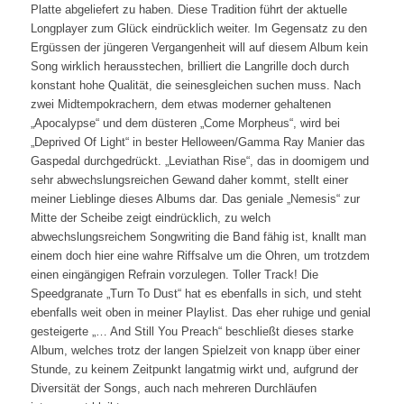
Platte abgeliefert zu haben. Diese Tradition führt der aktuelle
Longplayer zum Glück eindrücklich weiter. Im Gegensatz zu den
Ergüssen der jüngeren Vergangenheit will auf diesem Album kein
Song wirklich herausstechen, brilliert die Langrille doch durch
konstant hohe Qualität, die seinesgleichen suchen muss. Nach
zwei Midtempokrachern, dem etwas moderner gehaltenen
„Apocalypse“ und dem düsteren „Come Morpheus“, wird bei
„Deprived Of Light“ in bester Helloween/Gamma Ray Manier das
Gaspedal durchgedrückt. „Leviathan Rise“, das in doomigem und
sehr abwechslungsreichen Gewand daher kommt, stellt einer
meiner Lieblinge dieses Albums dar. Das geniale „Nemesis“ zur
Mitte der Scheibe zeigt eindrücklich, zu welch
abwechslungsreichem Songwriting die Band fähig ist, knallt man
einem doch hier eine wahre Riffsalve um die Ohren, um trotzdem
einen eingängigen Refrain vorzulegen. Toller Track! Die
Speedgranate „Turn To Dust“ hat es ebenfalls in sich, und steht
ebenfalls weit oben in meiner Playlist. Das eher ruhige und genial
gesteigerte „… And Still You Preach“ beschließt dieses starke
Album, welches trotz der langen Spielzeit von knapp über einer
Stunde, zu keinem Zeitpunkt langatmig wirkt und, aufgrund der
Diversität der Songs, auch nach mehreren Durchläufen