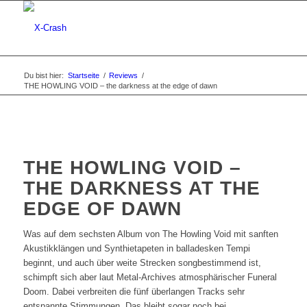
Du bist hier:
Startseite
/
Reviews
/
THE HOWLING VOID – the darkness at the edge of dawn
THE HOWLING VOID –
THE DARKNESS AT THE
EDGE OF DAWN
Was auf dem sechsten Album von The Howling Void mit sanften
Akustikklängen und Synthietapeten in balladesken Tempi
beginnt, und auch über weite Strecken songbestimmend ist,
schimpft sich aber laut Metal-Archives atmosphärischer Funeral
Doom. Dabei verbreiten die fünf überlangen Tracks sehr
entspannte Stimmungen. Das bleibt sogar noch bei