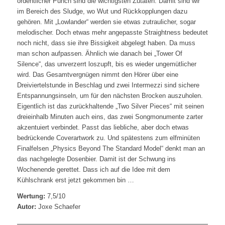
ordentlicher Punch sind die wichtigsten Zutaten. Damit sind wir
im Bereich des Sludge, wo Wut und Rückkopplungen dazu
gehören. Mit „Lowlander“ werden sie etwas zutraulicher, sogar
melodischer. Doch etwas mehr angepasste Straightness bedeutet
noch nicht, dass sie ihre Bissigkeit abgelegt haben. Da muss
man schon aufpassen. Ähnlich wie danach bei „Tower Of
Silence“, das unverzerrt loszupft, bis es wieder ungemütlicher
wird. Das Gesamtvergnügen nimmt den Hörer über eine
Dreiviertelstunde in Beschlag und zwei Intermezzi sind sichere
Entspannungsinseln, um für den nächsten Brocken auszuholen.
Eigentlich ist das zurückhaltende „Two Silver Pieces“ mit seinen
dreieinhalb Minuten auch eins, das zwei Songmonumente zarter
akzentuiert verbindet. Passt das liebliche, aber doch etwas
bedrückende Coverartwork zu. Und spätestens zum elfminüten
Finalfelsen „Physics Beyond The Standard Model“ denkt man an
das nachgelegte Dosenbier. Damit ist der Schwung ins
Wochenende gerettet. Dass ich auf die Idee mit dem
Kühlschrank erst jetzt gekommen bin …
Wertung:
7,5/10
Autor:
Joxe Schaefer