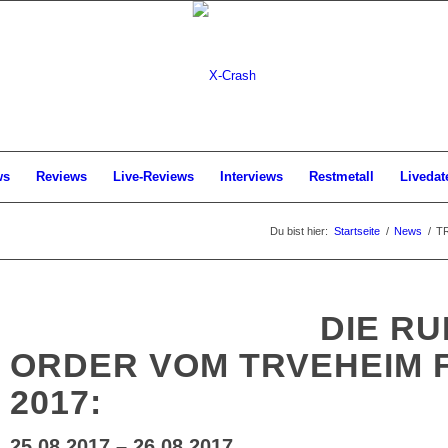
ws
Reviews
Live-Reviews
Interviews
Restmetall
Livedat
Du bist hier:
Startseite
/
News
/
TR
DIE RU
ORDER VOM TRVEHEIM 
2017:
25.08.2017 – 26.08.2017