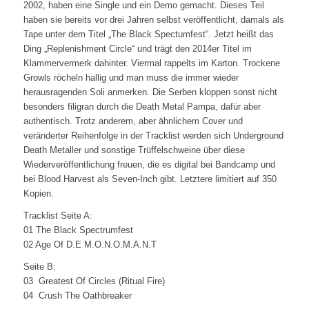
2002, haben eine Single und ein Demo gemacht. Dieses Teil
haben sie bereits vor drei Jahren selbst veröffentlicht, damals als
Tape unter dem Titel „The Black Spectumfest“. Jetzt heißt das
Ding „Replenishment Circle“ und trägt den 2014er Titel im
Klammervermerk dahinter. Viermal rappelts im Karton. Trockene
Growls röcheln hallig und man muss die immer wieder
herausragenden Soli anmerken. Die Serben kloppen sonst nicht
besonders filigran durch die Death Metal Pampa, dafür aber
authentisch. Trotz anderem, aber ähnlichem Cover und
veränderter Reihenfolge in der Tracklist werden sich Underground
Death Metaller und sonstige Trüffelschweine über diese
Wiederveröffentlichung freuen, die es digital bei Bandcamp und
bei Blood Harvest als Seven-Inch gibt. Letztere limitiert auf 350
Kopien.
Tracklist Seite A:
01 The Black Spectrumfest
02 Age Of D.E M.O.N.O.M.A.N.T
Seite B:
03 Greatest Of Circles (Ritual Fire)
04 Crush The Oathbreaker