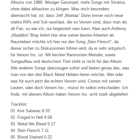
Albums von 1989. Weniger Gerumpel, mehr Songs mit Struktur,
ohne dabei altbacken zu klingen. Was mich besonders
überrascht hat, ist, dass Jeff „Mantas“ Dunn immer noch neue
starke Riffs und Soli raushaut, die so Venom sind, dass man als
alt Fan, so wie ich, nur begeistert sein kann. Aber auch Anthony
„Abaddon“ Bray liefert hier eine seiner besten Arbeiten ab.
Rausheben möchte ich hier nur den Song „Dein Fleisch“, da
dieser sicher zu Diskussionen führen wird, da er sehr untypisch
für Venom Inc. ist. Mit leichter Rammstein Melodie, sowie
Songaufbau und deutschem Titel steht er nicht für das Album.
Alle anderen Songs überzeugen sofort und bieten genau das, was
man von den drei Black Metal Helden hören möchte. Wer oder
was für euch jetzt die echten Venom sind, Cronos mit seinen
Leuten, oder doch Venom Inc., müsst ihr selbst entscheiden. Ich
finde, mit diesem Album haben Venom Inc. echt stark abgeliefert.
Tracklist:
01 Ave Satanas 8:33
02 Forged In Hell 4:59
03 Metal We Bleed 5:17
04 Dein Fleisch 7:11
05 Blood Stained 5:22