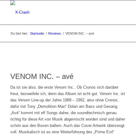
Du bist hier:
Startseite
/
Reviews
/
VENOM INC. – avé
VENOM INC. – avé
Da ist sie also, die erste Venom Inc.. Ob Cronos sich darüber
freut, bezweifele ich, denn das Album ist echt gut. Venom Inc. ist
das Venom Line-up der Jahre 1989 – 1992, also ohne Cronos,
dafür mit Tony „Demolition Man“ Dolan am Bass und Gesang.
„Avé“ kommt mit elf Songs daher, die soundtechnisch genau
richtig für diese Art von Musik abgemischt worden sind und daher
schön aus den Boxen ballern. Auch das Cover Artwork überzeugt
voll. Musikalisch ist es eine Weiterführung des „Prime Evil“