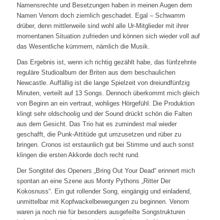
Namensrechte und Besetzungen haben in meinen Augen dem
Namen Venom doch ziemlich geschadet. Egal – Schwamm
drüber, denn mittlerweile sind wohl alle Ur-Mitglieder mit ihrer
momentanen Situation zufrieden und können sich wieder voll auf
das Wesentliche kümmern, nämlich die Musik.
Das Ergebnis ist, wenn ich richtig gezählt habe, das fünfzehnte
reguläre Studioalbum der Briten aus dem beschaulichen
Newcastle. Auffällig ist die lange Spielzeit von dreiundfünfzig
Minuten, verteilt auf 13 Songs. Dennoch überkommt mich gleich
von Beginn an ein vertraut, wohliges Hörgefühl. Die Produktion
klingt sehr oldschoolig und der Sound drückt schön die Falten
aus dem Gesicht. Das Trio hat es zumindest mal wieder
geschafft, die Punk-Attitüde gut umzusetzen und rüber zu
bringen. Cronos ist erstaunlich gut bei Stimme und auch sonst
klingen die ersten Akkorde doch recht rund.
Der Songtitel des Openers „Bring Out Your Dead“ erinnert mich
spontan an eine Szene aus Monty Pythons „Ritter Der
Kokosnuss“. Ein gut rollender Song, eingängig und einladend,
unmittelbar mit Kopfwackelbewegungen zu beginnen. Venom
waren ja noch nie für besonders ausgefeilte Songstrukturen