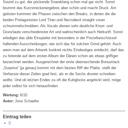
Sound zu gut, der pöckende Snareklang schon mal gar nicht. Sonst
brummt das Kurzstreckenergebnis aber schön und macht Druck. Am
geilsten kommen die Phasen zwischen den Breaks, in denen die die
beiden Protagonisten Lord Titan und Necrodevil straight voran
schrummelschrubben. Als Vocals dienen sehr deutliche Knurr- und
Grunzlaute verschiedenster Art und wahrscheinlich auch Herkunft. Sonst
erledigen das üble Einspieler mit besonders in der Porzellanschüssel
hallenden Ausscheidungen, wie sich das für solchen Grind gehört. Auch
wenn man auf dem Artwork konkret nichts Eindeutiges entdeckt, darf das
zu hörende auf dem ersten Album der Dänen schon als etwas griffiger
bezeichnet werden. Ausgerechnet der erste überraschende Bonustrack
„Surprise“ (ja genau) kommt mit dem besten Riff der Platte, stellt der
Verfasser dieser Zeilen grad fest, als er die Sechs drunter schreiben
wollte. Und ob letzten Endes zu oft die Kuhglocke angetickt wird, möge
jeder selbst für sich herausfinden.
Wertung:
6/10
Autor:
Joxe Schaefer
Eintrag teilen