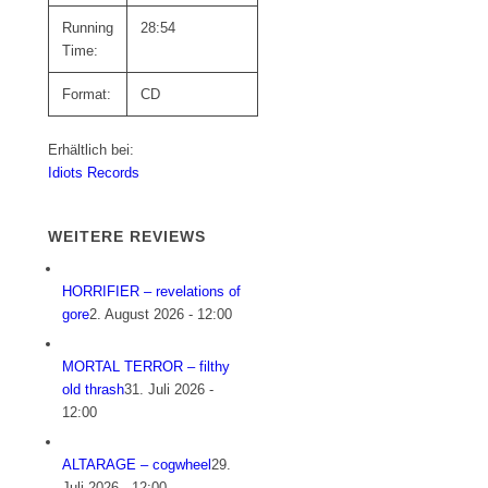
Running
28:54
Time:
Format:
CD
Erhältlich bei:
Idiots Records
WEITERE REVIEWS
HORRIFIER – revelations of
gore
2. August 2026 - 12:00
MORTAL TERROR – filthy
old thrash
31. Juli 2026 -
12:00
ALTARAGE – cogwheel
29.
Juli 2026 - 12:00