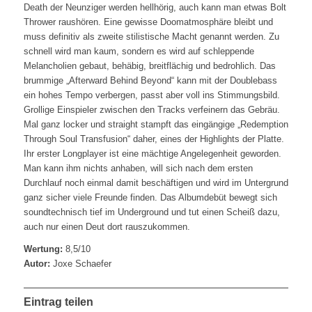
Death der Neunziger werden hellhörig, auch kann man etwas Bolt
Thrower raushören. Eine gewisse Doomatmosphäre bleibt und
muss definitiv als zweite stilistische Macht genannt werden. Zu
schnell wird man kaum, sondern es wird auf schleppende
Melancholien gebaut, behäbig, breitflächig und bedrohlich. Das
brummige „Afterward Behind Beyond“ kann mit der Doublebass
ein hohes Tempo verbergen, passt aber voll ins Stimmungsbild.
Grollige Einspieler zwischen den Tracks verfeinern das Gebräu.
Mal ganz locker und straight stampft das eingängige „Redemption
Through Soul Transfusion“ daher, eines der Highlights der Platte.
Ihr erster Longplayer ist eine mächtige Angelegenheit geworden.
Man kann ihm nichts anhaben, will sich nach dem ersten
Durchlauf noch einmal damit beschäftigen und wird im Untergrund
ganz sicher viele Freunde finden. Das Albumdebüt bewegt sich
soundtechnisch tief im Underground und tut einen Scheiß dazu,
auch nur einen Deut dort rauszukommen.
Wertung:
8,5/10
Autor:
Joxe Schaefer
Eintrag teilen