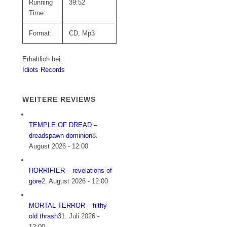
Running
39:52
Time:
Format:
CD, Mp3
Erhältlich bei:
Idiots Records
WEITERE REVIEWS
TEMPLE OF DREAD –
dreadspawn dominion
8.
August 2026 - 12:00
HORRIFIER – revelations of
gore
2. August 2026 - 12:00
MORTAL TERROR – filthy
old thrash
31. Juli 2026 -
12:00