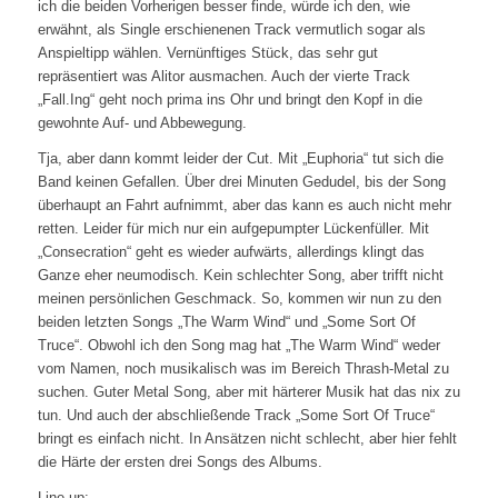
ich die beiden Vorherigen besser finde, würde ich den, wie
erwähnt, als Single erschienenen Track vermutlich sogar als
Anspieltipp wählen. Vernünftiges Stück, das sehr gut
repräsentiert was Alitor ausmachen. Auch der vierte Track
„Fall.Ing“ geht noch prima ins Ohr und bringt den Kopf in die
gewohnte Auf- und Abbewegung.
Tja, aber dann kommt leider der Cut. Mit „Euphoria“ tut sich die
Band keinen Gefallen. Über drei Minuten Gedudel, bis der Song
überhaupt an Fahrt aufnimmt, aber das kann es auch nicht mehr
retten. Leider für mich nur ein aufgepumpter Lückenfüller. Mit
„Consecration“ geht es wieder aufwärts, allerdings klingt das
Ganze eher neumodisch. Kein schlechter Song, aber trifft nicht
meinen persönlichen Geschmack. So, kommen wir nun zu den
beiden letzten Songs „The Warm Wind“ und „Some Sort Of
Truce“. Obwohl ich den Song mag hat „The Warm Wind“ weder
vom Namen, noch musikalisch was im Bereich Thrash-Metal zu
suchen. Guter Metal Song, aber mit härterer Musik hat das nix zu
tun. Und auch der abschließende Track „Some Sort Of Truce“
bringt es einfach nicht. In Ansätzen nicht schlecht, aber hier fehlt
die Härte der ersten drei Songs des Albums.
Line-up: