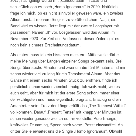
2017, nachgelegt wurde mit „Consecration“ in 2019 und
schließlich gab es noch „Homo Ignoramus“ in 2020. Natürlich
frage ich mich, ob es nicht sinnvoller gewesen wäre, ein zweites
Album anstatt mehrere Singles zu veröffentlichen. Na ja, die
Band wird es wissen. Jetzt liegt mir der zweite Longplayer mit
passendem Namen „II“ vor. Losgelassen wird das Album im
November 2020. Zur Zeit des Verfassens dieser Zeilen gibt es
noch kein sicheres Erscheinungsdatum.
Als erstes muss ich ein bisschen meckern. Mittlerweile dürfte
meine Meinung über Längen einzelner Songs bekannt sein. Drei
Songs über sechs Minuten und zwei um die fünf Minuten sind mir
schon wieder viel zu lang für ein Thrashmetal-Album. Aber das
Ganze mit einem sechs Minuten Stück zu eröffnen, finde ich
persönlich schon wieder ziemlich mutig. Ich weiß nicht, wie es
euch geht, aber für mich ist der erste Song schon immer einer
der wichtigsten und muss eigentlich, prägnant, knackig und ein
Arschtreter sein. Trotz der Länge erfüllt das „The Tempest Within“
vollkommen. Darauf „Present Tense“ mit knapp vier Minuten ist
schon wieder genauso wie ich es mir vorstelle. Pure Energie,
kraftvolles Drumming, Speed nach vorne. Passt einwandfrei. An
dritter Stelle erwartet uns die Single „Homo Ignoramus“. Obwohl