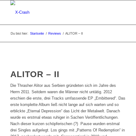
Du bist hier:
Startseite
/
Reviews
/
ALITOR – II
ALITOR – II
Die Thrasher Alitor aus Serbien gründeten sich im Jahre des
Herrn 2011. Seitdem waren die Männer nicht untätig. 2012
erschien die erste, drei Tracks umfassende EP „Embittered“. Das
erste komplette Album ließ nicht lange auf sich warten und so
erblickte „Eternal Depression“ das Licht der Metalwelt. Danach
wurde es erstmal etwas ruhiger in Sachen Veröffentlichungen.
Nach dieser kurzen schöpferischen (?) Pause wurden erstmal
drei Singles aufgelegt. Los gings mit „Patterns Of Redemption“ in