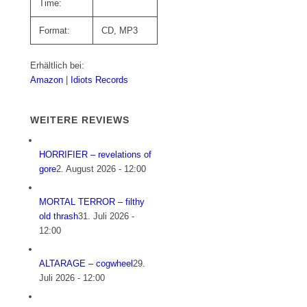
Time:
Format:
CD, MP3
Erhältlich bei:
Amazon
|
Idiots Records
WEITERE REVIEWS
HORRIFIER – revelations of
gore
2. August 2026 - 12:00
MORTAL TERROR – filthy
old thrash
31. Juli 2026 -
12:00
ALTARAGE – cogwheel
29.
Juli 2026 - 12:00