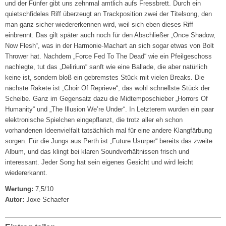
und der Fünfer gibt uns zehnmal amtlich aufs Fressbrett. Durch ein
quietschfideles Riff überzeugt an Trackposition zwei der Titelsong, den
man ganz sicher wiedererkennen wird, weil sich eben dieses Riff
einbrennt. Das gilt später auch noch für den Abschließer „Once Shadow,
Now Flesh“, was in der Harmonie-Machart an sich sogar etwas von Bolt
Thrower hat. Nachdem „Force Fed To The Dead“ wie ein Pfeilgeschoss
nachlegte, tut das „Delirium“ sanft wie eine Ballade, die aber natürlich
keine ist, sondern bloß ein gebremstes Stück mit vielen Breaks. Die
nächste Rakete ist „Choir Of Reprieve“, das wohl schnellste Stück der
Scheibe. Ganz im Gegensatz dazu die Midtemposchieber „Horrors Of
Humanity“ und „The Illusion We’re Under“. In Letzterem wurden ein paar
elektronische Spielchen eingepflanzt, die trotz aller eh schon
vorhandenen Ideenvielfalt tatsächlich mal für eine andere Klangfärbung
sorgen. Für die Jungs aus Perth ist „Future Usurper“ bereits das zweite
Album, und das klingt bei klaren Soundverhältnissen frisch und
interessant. Jeder Song hat sein eigenes Gesicht und wird leicht
wiedererkannt.
Wertung:
7,5/10
Autor:
Joxe Schaefer