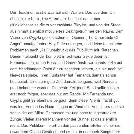
Der Headliner lässt etwas auf sich Warten. Das aus dem Off
abgespielte Intro „The Aftermath“ beendet dann aber
glücklicherweise die zuvor erwähnte Playlist, und von der Stage
aus nimmt ziemlich motiviertes Deathgetrümmer den Raum. Dem
Vierer von
Crypta
grellen schon im Opener „The Other Side Of
Anger“ unaufgefordert Hey-Rufe entgegen, und kleine technische
Problemen nach „Kali“ überbrückt das Publikum mit Klatschen.
Bandmittelpunkt der komplett in Schwarz Gekleideten ist
Fernanda Lira, deren Bass- und Growlkünste wir bereits 2015 auf
dem Headbangers Open Air zu schätzen lernten, als sie noch bei
Nervosa spielte. Ihren Fünfsaiter hat Fernanda damals schon
bearbeitet. Eine sehr gute Zeit damals übrigens, weil Nervosa
grad bekannter wurden. Die beste Zeit jener Band sollte jedoch
erst noch folgen, aber das nur am Rande. Mit Fernanda und
Crypta geht es ebenfalls bergauf, denn dieser Vierer macht gut
was los, Fernandas Haare fliegen im Wind des Ventilators und sie
schneidet am Mikro Grimassen mit und ohne rausgestreckter
Zunge. Vielen älteren Männern vor der Bühne ist das ziemlich
recht. Das Publikum liefert an den passenden Stellen sicher die
erwarteten Ohoho-Gesänge und es gibt in und nach Songs sehr