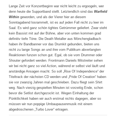
Lange Zeit vor Konzertbeginn war nicht leicht zu ergoogeln, wer
denn heute die Supportband stellt. Letztendlich sind das
Warfield
Within
geworden, und als der Vierer hier an diesem
Sonntagabend losrammelt, ist es auf jeden Fall nicht zu leer im
Saal. Es wird ganz schön tightes Getrümmer geliefert. Zwar steht
kein Bassist mit auf der Bühne, aber von unten kommen grad
definitiv tiefe Töne. Die Death Metaller aus Mönchengladbach
haben ihr Bandbanner vor das Drumkit gebunden, bieten uns
nicht zu lange Songs an und ihre vom Publikum abverlangten
Reaktionen funzen schon gut. Egal, ob sie vom Drummer oder
Shouter gefordert werden. Frontmann Daniels Mitstreiter sehen
wir bei nicht ganz so viel Action, während er selbst viel läuft und
anständige Ansagen macht. So soll „Rise Of Independence“ der
Titeltrack der nächsten CD werden und „Pride Of Creation“ haben
sie vor zwanzig Jahren mal geschrieben. Dazu fliegt sein Shirt
weg. Nach vierzig gespielten Minuten ist vorzeitig Ende, schon
bevor die Setlist durchgezockt ist. Wegen Einhaltung der
Pünktlichkeit haben wir auch erstmal nichts dagegen, aber so
müssen wir nun poppige Umbaupausenmusik mit einem
abgedroschenen „Turbo Lover“ ertragen.