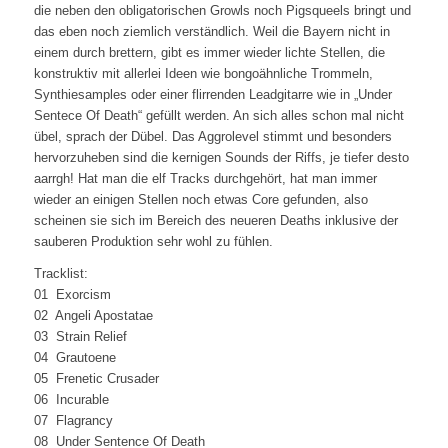
die neben den obligatorischen Growls noch Pigsqueels bringt und
das eben noch ziemlich verständlich. Weil die Bayern nicht in
einem durch brettern, gibt es immer wieder lichte Stellen, die
konstruktiv mit allerlei Ideen wie bongoähnliche Trommeln,
Synthiesamples oder einer flirrenden Leadgitarre wie in „Under
Sentece Of Death“ gefüllt werden. An sich alles schon mal nicht
übel, sprach der Dübel. Das Aggrolevel stimmt und besonders
hervorzuheben sind die kernigen Sounds der Riffs, je tiefer desto
aarrgh! Hat man die elf Tracks durchgehört, hat man immer
wieder an einigen Stellen noch etwas Core gefunden, also
scheinen sie sich im Bereich des neueren Deaths inklusive der
sauberen Produktion sehr wohl zu fühlen.
Tracklist:
01 Exorcism
02 Angeli Apostatae
03 Strain Relief
04 Grautoene
05 Frenetic Crusader
06 Incurable
07 Flagrancy
08 Under Sentence Of Death