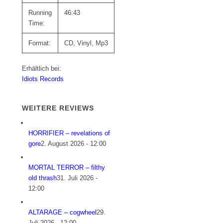
Running
46:43
Time:
Format:
CD, Vinyl, Mp3
Erhältlich bei:
Idiots Records
WEITERE REVIEWS
HORRIFIER – revelations of
gore
2. August 2026 - 12:00
MORTAL TERROR – filthy
old thrash
31. Juli 2026 -
12:00
ALTARAGE – cogwheel
29.
Juli 2026 - 12:00