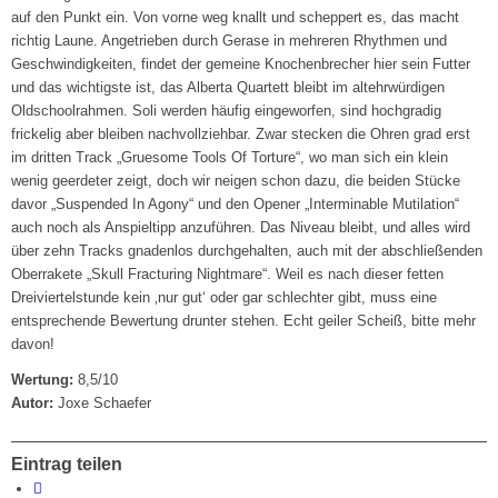
auf den Punkt ein. Von vorne weg knallt und scheppert es, das macht
richtig Laune. Angetrieben durch Gerase in mehreren Rhythmen und
Geschwindigkeiten, findet der gemeine Knochenbrecher hier sein Futter
und das wichtigste ist, das Alberta Quartett bleibt im altehrwürdigen
Oldschoolrahmen. Soli werden häufig eingeworfen, sind hochgradig
frickelig aber bleiben nachvollziehbar. Zwar stecken die Ohren grad erst
im dritten Track „Gruesome Tools Of Torture“, wo man sich ein klein
wenig geerdeter zeigt, doch wir neigen schon dazu, die beiden Stücke
davor „Suspended In Agony“ und den Opener „Interminable Mutilation“
auch noch als Anspieltipp anzuführen. Das Niveau bleibt, und alles wird
über zehn Tracks gnadenlos durchgehalten, auch mit der abschließenden
Oberrakete „Skull Fracturing Nightmare“. Weil es nach dieser fetten
Dreiviertelstunde kein ‚nur gut‘ oder gar schlechter gibt, muss eine
entsprechende Bewertung drunter stehen. Echt geiler Scheiß, bitte mehr
davon!
Wertung:
8,5/10
Autor:
Joxe Schaefer
Eintrag teilen