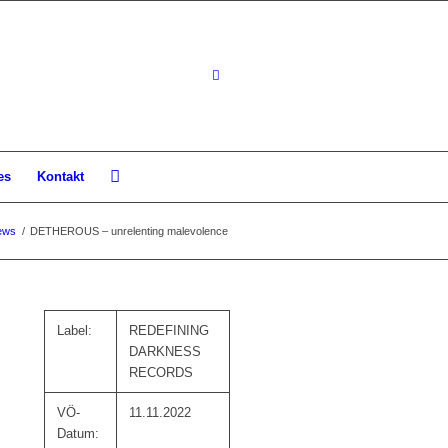
es
Kontakt
ews
/
DETHEROUS – unrelenting malevolence
Label:
REDEFINING
DARKNESS
RECORDS
VÖ-
11.11.2022
Datum: