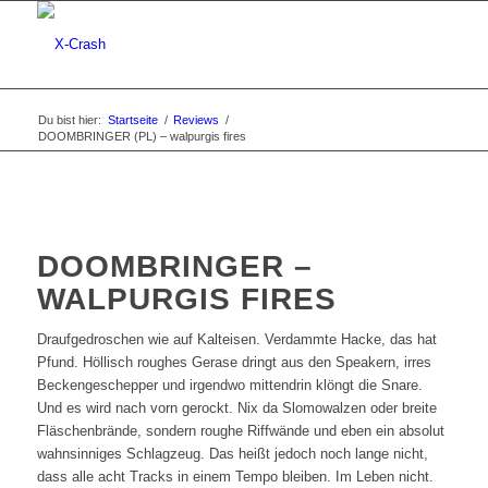
Du bist hier:
Startseite
/
Reviews
/
DOOMBRINGER (PL) – walpurgis fires
DOOMBRINGER –
WALPURGIS FIRES
Draufgedroschen wie auf Kalteisen. Verdammte Hacke, das hat
Pfund. Höllisch roughes Gerase dringt aus den Speakern, irres
Beckengeschepper und irgendwo mittendrin klöngt die Snare.
Und es wird nach vorn gerockt. Nix da Slomowalzen oder breite
Fläschenbrände, sondern roughe Riffwände und eben ein absolut
wahnsinniges Schlagzeug. Das heißt jedoch noch lange nicht,
dass alle acht Tracks in einem Tempo bleiben. Im Leben nicht.