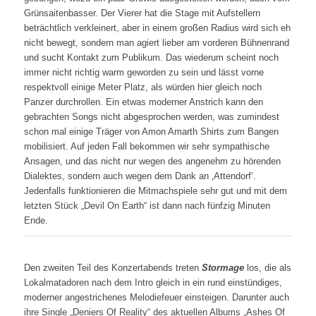
Grünsaitenbasser. Der Vierer hat die Stage mit Aufstellern
beträchtlich verkleinert, aber in einem großen Radius wird sich eh
nicht bewegt, sondern man agiert lieber am vorderen Bühnenrand
und sucht Kontakt zum Publikum. Das wiederum scheint noch
immer nicht richtig warm geworden zu sein und lässt vorne
respektvoll einige Meter Platz, als würden hier gleich noch
Panzer durchrollen. Ein etwas moderner Anstrich kann den
gebrachten Songs nicht abgesprochen werden, was zumindest
schon mal einige Träger von Amon Amarth Shirts zum Bangen
mobilisiert. Auf jeden Fall bekommen wir sehr sympathische
Ansagen, und das nicht nur wegen des angenehm zu hörenden
Dialektes, sondern auch wegen dem Dank an ‚Attendorf‘.
Jedenfalls funktionieren die Mitmachspiele sehr gut und mit dem
letzten Stück „Devil On Earth“ ist dann nach fünfzig Minuten
Ende.
Den zweiten Teil des Konzertabends treten
Stormage
los, die als
Lokalmatadoren nach dem Intro gleich in ein rund einstündiges,
moderner angestrichenes Melodiefeuer einsteigen. Darunter auch
ihre Single „Deniers Of Reality“ des aktuellen Albums „Ashes Of