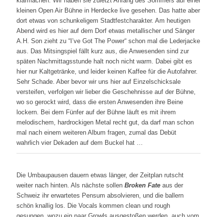
klarmachen. Wir haben sie zuletzt Anfang des Sommers auf einer
kleinen Open Air Bühne in Herdecke live gesehen. Das hatte aber
dort etwas von schunkeligem Stadtfestcharakter. Am heutigen
Abend wird es hier auf dem Dorf etwas metallischer und Sänger
A.H. Son zieht zu “I’ve Got The Power“ schon mal die Lederjacke
aus. Das Mitsingspiel fällt kurz aus, die Anwesenden sind zur
späten Nachmittagsstunde halt noch nicht warm. Dabei gibt es
hier nur Kaltgetränke, und leider keinen Kaffee für die Autofahrer.
Sehr Schade. Aber bevor wir uns hier auf Einzelschicksale
versteifen, verfolgen wir lieber die Geschehnisse auf der Bühne,
wo so gerockt wird, dass die ersten Anwesenden ihre Beine
lockern. Bei dem Fünfer auf der Bühne läuft es mit ihrem
melodischem, hardrockigen Metal recht gut, da darf man schon
mal nach einem weiteren Album fragen, zumal das Debüt
wahrlich vier Dekaden auf dem Buckel hat …
Die Umbaupausen dauern etwas länger, der Zeitplan rutscht
weiter nach hinten. Als nächste sollen
Broken Fate
aus der
Schweiz ihr erwartetes Pensum absolvieren, und die ballern
schön knallig los. Die Vocals kommen clean und rough
gesungen, wozu ein paar Growls ausgestoßen werden, auch vom