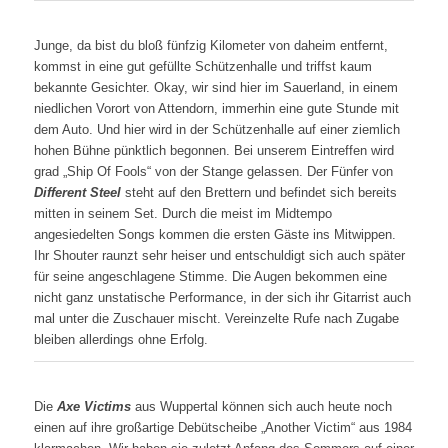
Junge, da bist du bloß fünfzig Kilometer von daheim entfernt,
kommst in eine gut gefüllte Schützenhalle und triffst kaum
bekannte Gesichter. Okay, wir sind hier im Sauerland, in einem
niedlichen Vorort von Attendorn, immerhin eine gute Stunde mit
dem Auto. Und hier wird in der Schützenhalle auf einer ziemlich
hohen Bühne pünktlich begonnen. Bei unserem Eintreffen wird
grad „Ship Of Fools“ von der Stange gelassen. Der Fünfer von
Different Steel
steht auf den Brettern und befindet sich bereits
mitten in seinem Set. Durch die meist im Midtempo
angesiedelten Songs kommen die ersten Gäste ins Mitwippen.
Ihr Shouter raunzt sehr heiser und entschuldigt sich auch später
für seine angeschlagene Stimme. Die Augen bekommen eine
nicht ganz unstatische Performance, in der sich ihr Gitarrist auch
mal unter die Zuschauer mischt. Vereinzelte Rufe nach Zugabe
bleiben allerdings ohne Erfolg.
Die
Axe Victims
aus Wuppertal können sich auch heute noch
einen auf ihre großartige Debütscheibe „Another Victim“ aus 1984