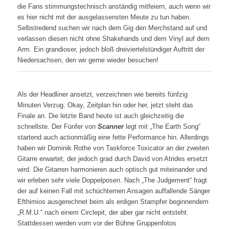
die Fans stimmungstechnisch anständig mitfeiern, auch wenn wir
es hier nicht mit der ausgelassensten Meute zu tun haben.
Selbstredend suchen wir nach dem Gig den Merchstand auf und
verlassen diesen nicht ohne Shakehands und dem Vinyl auf dem
Arm. Ein grandioser, jedoch bloß dreiviertelstündiger Auftritt der
Niedersachsen, den wir gerne wieder besuchen!
Als der Headliner ansetzt, verzeichnen wie bereits fünfzig
Minuten Verzug. Okay, Zeitplan hin oder her, jetzt steht das
Finale an. Die letzte Band heute ist auch gleichzeitig die
schnellste. Der Fünfer von
Scanner
legt mit „The Earth Song“
startend auch actionmäßig eine fette Performance hin. Allerdings
haben wir Dominik Rothe von Taskforce Toxicator an der zweiten
Gitarre erwartet, der jedoch grad durch David von Atrides ersetzt
wird. Die Gitarren harmonieren auch optisch gut miteinander und
wir erleben sehr viele Doppelposen. Nach „The Judgement“ fragt
der auf keinen Fall mit schüchternen Ansagen auffallende Sänger
Efthimios ausgerechnet beim als erdigen Stampfer beginnendem
„R.M.U.“ nach einem Circlepit, der aber gar nicht entsteht.
Stattdessen werden vorn vor der Bühne Gruppenfotos