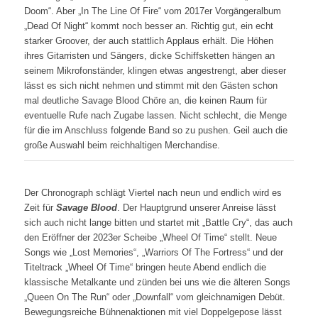
Doom“. Aber „In The Line Of Fire“ vom 2017er Vorgängeralbum
„Dead Of Night“ kommt noch besser an. Richtig gut, ein echt
starker Groover, der auch stattlich Applaus erhält. Die Höhen
ihres Gitarristen und Sängers, dicke Schiffsketten hängen an
seinem Mikrofonständer, klingen etwas angestrengt, aber dieser
lässt es sich nicht nehmen und stimmt mit den Gästen schon
mal deutliche Savage Blood Chöre an, die keinen Raum für
eventuelle Rufe nach Zugabe lassen. Nicht schlecht, die Menge
für die im Anschluss folgende Band so zu pushen. Geil auch die
große Auswahl beim reichhaltigen Merchandise.
Der Chronograph schlägt Viertel nach neun und endlich wird es
Zeit für
Savage Blood
. Der Hauptgrund unserer Anreise lässt
sich auch nicht lange bitten und startet mit „Battle Cry“, das auch
den Eröffner der 2023er Scheibe „Wheel Of Time“ stellt. Neue
Songs wie „Lost Memories“, „Warriors Of The Fortress“ und der
Titeltrack „Wheel Of Time“ bringen heute Abend endlich die
klassische Metalkante und zünden bei uns wie die älteren Songs
„Queen On The Run“ oder „Downfall“ vom gleichnamigen Debüt.
Bewegungsreiche Bühnenaktionen mit viel Doppelgepose lässt