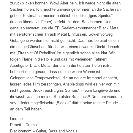
zurückblicken können. Wow! Aber nein, ich werde nicht die alten
Sachen hören. Ich möchte unvoreingenommen an die Sache ran
gehen. Erstmal harmoniert natürlich der Titel „Ignis Spiritus“
(knapp übersetzt: Feuer) perfekt mit dem Bandnamen. Und
genauso erwartet uns die EP. Seelenverbrennender Black Metal
mit zerstörerischen Thrash Metal Einflüssen. Soviel vorweg,
Gefangene werden hier nicht gemacht. Das Intro bereitet einem
die nötige Gänsehaut für das was einen erwartet. Direkt danach
mit „Firespirit Of Rebellion“ ist eigentlich schon alles klar. Wir
folgen Flame in die Hölle und das mit wehenden Fahnen!!
Abartigster Black Metal, der uns in die tiefsten Tiefen reißt,
befeuert mich gerade, dass es eine wahre Wonne ist.
Gelegentliche Tempowechsel, die an neuere Immortal erinnern,
lassen jedes Hirn zerspringen. Anspieltipps wird es hier von mir
nicht geben. Drückt euch „Ignis Spiritus“ in eure Eingeweide und
ihr wisst, was ich meine. Brutalster Brainfuck!! No more words to
say!! Jeder eingefleischte „Blackie“ dürfte seine reinste Freude
an dem Teil haben.
Line-up:
Pimeä – Drums
Blackvenom – Guitar, Bass and Vocals