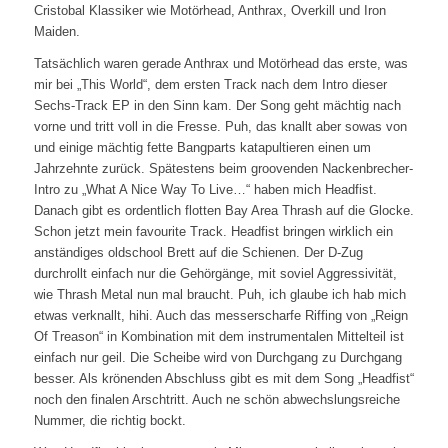
Cristobal Klassiker wie Motörhead, Anthrax, Overkill und Iron
Maiden.
Tatsächlich waren gerade Anthrax und Motörhead das erste, was
mir bei „This World“, dem ersten Track nach dem Intro dieser
Sechs-Track EP in den Sinn kam. Der Song geht mächtig nach
vorne und tritt voll in die Fresse. Puh, das knallt aber sowas von
und einige mächtig fette Bangparts katapultieren einen um
Jahrzehnte zurück. Spätestens beim groovenden Nackenbrecher-
Intro zu „What A Nice Way To Live…“ haben mich Headfist.
Danach gibt es ordentlich flotten Bay Area Thrash auf die Glocke.
Schon jetzt mein favourite Track. Headfist bringen wirklich ein
anständiges oldschool Brett auf die Schienen. Der D-Zug
durchrollt einfach nur die Gehörgänge, mit soviel Aggressivität,
wie Thrash Metal nun mal braucht. Puh, ich glaube ich hab mich
etwas verknallt, hihi. Auch das messerscharfe Riffing von „Reign
Of Treason“ in Kombination mit dem instrumentalen Mittelteil ist
einfach nur geil. Die Scheibe wird von Durchgang zu Durchgang
besser. Als krönenden Abschluss gibt es mit dem Song „Headfist“
noch den finalen Arschtritt. Auch ne schön abwechslungsreiche
Nummer, die richtig bockt.