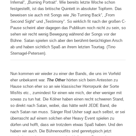
Infernal“, „Burning Portrait“. Wie bereits letzte Woche schon
festgestellt, ist das britische Quintett in absoluter Topform. Das
beweisen sie auch mit Songs wie „No Turning Back“, „From
Second Sight“ und „Testimony“. So wirklich fit nach der großen C-
Pause scheint aber dagegen das Publikum noch nicht zu sein, so
sehen wir recht wenig Bewegung während der Songs vor der
Bühne. Satan spielen sich aber den berühmt-berüchtigten Arsch
ab und haben sichtlich Spaß an ihrem letzten Tourtag. (Tino
Sternagel-Petersen).
Nun kommen wir wieder zu einer der Bands, die uns im Vorfeld
eher unbekannt war.
The Other
hörten sich beim Antesten zu
Hause schon eher so an wie klassischer Horrorpunk der Sorte
Misfits etc., zumindest für einen wie mich, der eher weniger mit
sowas zu tun hat. Die Kölner haben einen recht schweren Stand,
so direkt nach Satan, wobei, das hätte wohl JEDE Band, die
nach Satan ran muss. Sänger Rod Usher sagt auch selbst, er sei
überrascht auf einem solchen eher Heavy Event spielen zu
dürfen und hofft, dass wir trotzdem etwas Spaß haben. Und den
haben wir auch. Die Bühnenoutfits sind genretypisch jetzt