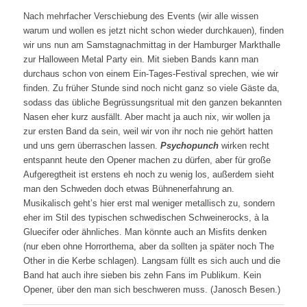
Nach mehrfacher Verschiebung des Events (wir alle wissen
warum und wollen es jetzt nicht schon wieder durchkauen), finden
wir uns nun am Samstagnachmittag in der Hamburger Markthalle
zur Halloween Metal Party ein. Mit sieben Bands kann man
durchaus schon von einem Ein-Tages-Festival sprechen, wie wir
finden. Zu früher Stunde sind noch nicht ganz so viele Gäste da,
sodass das übliche Begrüssungsritual mit den ganzen bekannten
Nasen eher kurz ausfällt. Aber macht ja auch nix, wir wollen ja
zur ersten Band da sein, weil wir von ihr noch nie gehört hatten
und uns gern überraschen lassen.
Psychopunch
wirken recht
entspannt heute den Opener machen zu dürfen, aber für große
Aufgeregtheit ist erstens eh noch zu wenig los, außerdem sieht
man den Schweden doch etwas Bühnenerfahrung an.
Musikalisch geht’s hier erst mal weniger metallisch zu, sondern
eher im Stil des typischen schwedischen Schweinerocks, à la
Gluecifer oder ähnliches. Man könnte auch an Misfits denken
(nur eben ohne Horrorthema, aber da sollten ja später noch The
Other in die Kerbe schlagen). Langsam füllt es sich auch und die
Band hat auch ihre sieben bis zehn Fans im Publikum. Kein
Opener, über den man sich beschweren muss. (Janosch Besen.)