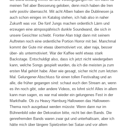
meinen Teil aber Besserung geloben, denn mich haben die Iren
sehr positiv überrascht. Mit acht Alben haben die Dublinesen ja
auch schon einiges im Katalog stehen, ich hab also in naher
Zukunft was vor. Die fünf Jungs machen ordentlich Lärm und
erzeugen eine atmpospährisch dunkle Soundwand, die sich in
unsere Gesichter schiebt. Fronter Alan trägt dann mit seinem
Auftreten noch eine ordentliche Portion Horror mit bei. Manchmal
kommt der Gute mir etwas übermotiviert vor, aber naja, besser
über- als untermotiviert. War der Kaffee wohl etwas stark
Backstage. Entschuldigt also, dass ich jetzt nicht wiedergeben
kann, welche Songs gespielt wurden, da ich die meisten ja zum
ersten Mal gehört habe. Aber wie gesagt, sicher nicht zum letzten
Mal. Gelungener Abschluss für einen tollen Festivaltag und an
alle, die früher gegangen sind: schaut euch den Stream an, wenn
es ihn noch gibt, oder andere Videos, es lohnt sich! Alles in allem
kann man sagen, es war mal wieder ein gelungenes Fest in der
Markthalle. Ob zu Heavy Hamburg Halloween das Halloween-
Thema noch ausgebaut werden müsste: Wenn dann nur im
Bühnenbild oder der Dekoration bitte, nicht bei den Bands. Die
genrefremden Bands waren zwar gut und unterhaltsam, aber ich
hätte mich über längere Spielzeiten bei Satan und vor allem