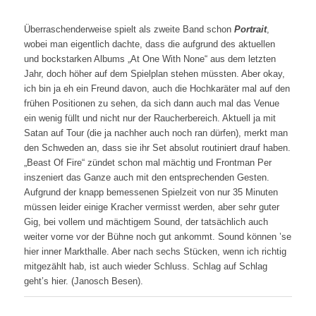
Überraschenderweise spielt als zweite Band schon
Portrait
,
wobei man eigentlich dachte, dass die aufgrund des aktuellen
und bockstarken Albums „At One With None“ aus dem letzten
Jahr, doch höher auf dem Spielplan stehen müssten. Aber okay,
ich bin ja eh ein Freund davon, auch die Hochkaräter mal auf den
frühen Positionen zu sehen, da sich dann auch mal das Venue
ein wenig füllt und nicht nur der Raucherbereich. Aktuell ja mit
Satan auf Tour (die ja nachher auch noch ran dürfen), merkt man
den Schweden an, dass sie ihr Set absolut routiniert drauf haben.
„Beast Of Fire“ zündet schon mal mächtig und Frontman Per
inszeniert das Ganze auch mit den entsprechenden Gesten.
Aufgrund der knapp bemessenen Spielzeit von nur 35 Minuten
müssen leider einige Kracher vermisst werden, aber sehr guter
Gig, bei vollem und mächtigem Sound, der tatsächlich auch
weiter vorne vor der Bühne noch gut ankommt. Sound können ’se
hier inner Markthalle. Aber nach sechs Stücken, wenn ich richtig
mitgezählt hab, ist auch wieder Schluss. Schlag auf Schlag
geht’s hier. (Janosch Besen).