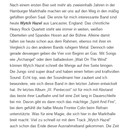
Nach einem ersten Bier seit mehr als zweieinhalb Jahren in der
Hamburger Markthalle machen wir uns auf den Weg in den mäßig
gefüllten großen Saal. Die erste für mich interessante Band sind
heute
Wytch Hazel
aus Lancaster, England. Das christliche
Heavy Rock Quartett steht wie immer in weiten, weißen
Oberteilen und Spandex Hosen auf der Bühne. Alleine damit
fallen sie heute schon aus dem Rahmen, ebenso mit ihrer im
Vergleich zu den anderen Bands ruhigem Metal. Dennoch oder
gerade deswegen geben die Vier von Beginn an Gas. Mit Songs
wie „Archangel“ oder dem balladesken „Wait On The Wind“
können Wytch Hazel schnell die Menge auf ihre Seite bringen.
Die Jungs sind super drauf und haben einen fetten und kraftvollen
Sound. Echt top, was der Soundmann hier zaubert und ich
bewundere, wie sich diese Band in den letzten Jahren entwickelt
hat. Ihr letztes Album „III: Pentecost“ ist für mich mit Abstand
das beste ihrer Laufbahn und lief eine Zeit lang in Dauerschleife
bei mir. Davon gibt es dann noch das mächtige „Spirit And Fire“,
bei dem gefühlt die halbe Meute Fronter Colin beim Refrain
unterstützte. Was für eine Magie, die sich hier in der Markthalle
breit macht. Viel zu schnell ist mit dem Track „Wytch Hazel“
auch schon das Ende dieser Ausnahmeband gekommen. Die Zeit