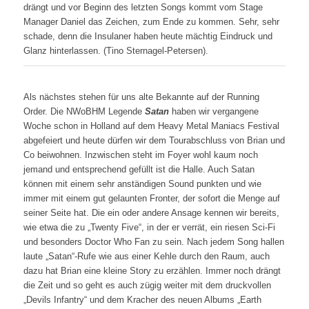
drängt und vor Beginn des letzten Songs kommt vom Stage
Manager Daniel das Zeichen, zum Ende zu kommen. Sehr, sehr
schade, denn die Insulaner haben heute mächtig Eindruck und
Glanz hinterlassen. (Tino Sternagel-Petersen).
Als nächstes stehen für uns alte Bekannte auf der Running
Order. Die NWoBHM Legende
Satan
haben wir vergangene
Woche schon in Holland auf dem Heavy Metal Maniacs Festival
abgefeiert und heute dürfen wir dem Tourabschluss von Brian und
Co beiwohnen. Inzwischen steht im Foyer wohl kaum noch
jemand und entsprechend gefüllt ist die Halle. Auch Satan
können mit einem sehr anständigen Sound punkten und wie
immer mit einem gut gelaunten Fronter, der sofort die Menge auf
seiner Seite hat. Die ein oder andere Ansage kennen wir bereits,
wie etwa die zu „Twenty Five“, in der er verrät, ein riesen Sci-Fi
und besonders Doctor Who Fan zu sein. Nach jedem Song hallen
laute „Satan“-Rufe wie aus einer Kehle durch den Raum, auch
dazu hat Brian eine kleine Story zu erzählen. Immer noch drängt
die Zeit und so geht es auch zügig weiter mit dem druckvollen
„Devils Infantry“ und dem Kracher des neuen Albums „Earth