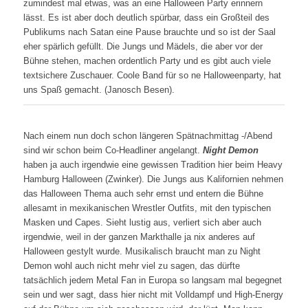
zumindest mal etwas, was an eine Halloween Party erinnern
lässt. Es ist aber doch deutlich spürbar, dass ein Großteil des
Publikums nach Satan eine Pause brauchte und so ist der Saal
eher spärlich gefüllt. Die Jungs und Mädels, die aber vor der
Bühne stehen, machen ordentlich Party und es gibt auch viele
textsichere Zuschauer. Coole Band für so ne Halloweenparty, hat
uns Spaß gemacht. (Janosch Besen).
Nach einem nun doch schon längeren Spätnachmittag -/Abend
sind wir schon beim Co-Headliner angelangt.
Night Demon
haben ja auch irgendwie eine gewissen Tradition hier beim Heavy
Hamburg Halloween (Zwinker). Die Jungs aus Kalifornien nehmen
das Halloween Thema auch sehr ernst und entern die Bühne
allesamt in mexikanischen Wrestler Outfits, mit den typischen
Masken und Capes. Sieht lustig aus, verliert sich aber auch
irgendwie, weil in der ganzen Markthalle ja nix anderes auf
Halloween gestylt wurde. Musikalisch braucht man zu Night
Demon wohl auch nicht mehr viel zu sagen, das dürfte
tatsächlich jedem Metal Fan in Europa so langsam mal begegnet
sein und wer sagt, dass hier nicht mit Volldampf und High-Energy