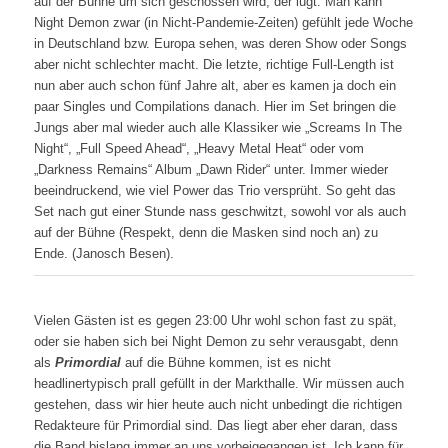
auf der Bühne um sich geschossen wird, der lügt. Man kann
Night Demon zwar (in Nicht-Pandemie-Zeiten) gefühlt jede Woche
in Deutschland bzw. Europa sehen, was deren Show oder Songs
aber nicht schlechter macht. Die letzte, richtige Full-Length ist
nun aber auch schon fünf Jahre alt, aber es kamen ja doch ein
paar Singles und Compilations danach. Hier im Set bringen die
Jungs aber mal wieder auch alle Klassiker wie „Screams In The
Night“, „Full Speed Ahead“, „Heavy Metal Heat“ oder vom
„Darkness Remains“ Album „Dawn Rider“ unter. Immer wieder
beeindruckend, wie viel Power das Trio versprüht. So geht das
Set nach gut einer Stunde nass geschwitzt, sowohl vor als auch
auf der Bühne (Respekt, denn die Masken sind noch an) zu
Ende. (Janosch Besen).
Vielen Gästen ist es gegen 23:00 Uhr wohl schon fast zu spät,
oder sie haben sich bei Night Demon zu sehr verausgabt, denn
als
Primordial
auf die Bühne kommen, ist es nicht
headlinertypisch prall gefüllt in der Markthalle. Wir müssen auch
gestehen, dass wir hier heute auch nicht unbedingt die richtigen
Redakteure für Primordial sind. Das liegt aber eher daran, dass
die Band bislang immer an uns vorbeigegangen ist. Ich kann für